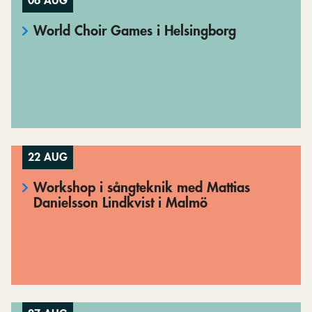
06 AUG
World Choir Games i Helsingborg
22 AUG
Workshop i sångteknik med Mattias
Danielsson Lindkvist i Malmö