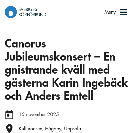
Gå
till
Meny
innehåll
Canorus
Jubileumskonsert – En
gnistrande kväll med
gästerna Karin Ingebäck
och Anders Emtell
Datum:
15 november 2025
Plats:
Kulturoasen, Hågaby, Uppsala