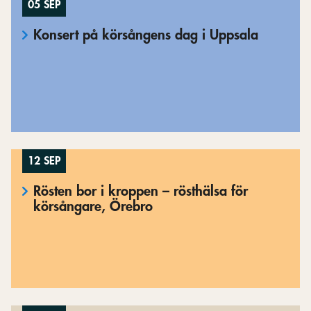
05 SEP
Konsert på körsångens dag i Uppsala
12 SEP
Rösten bor i kroppen – rösthälsa för
körsångare, Örebro