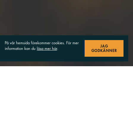
På vår hemsida förekommer cookies. För mer
JAG
information kan du
läsa mer här
.
GODKÄNNER