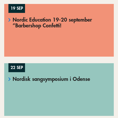
19 SEP
Nordic Education 19-20 september
”Barbershop Confetti!
22 SEP
Nordisk sangsymposium i Odense