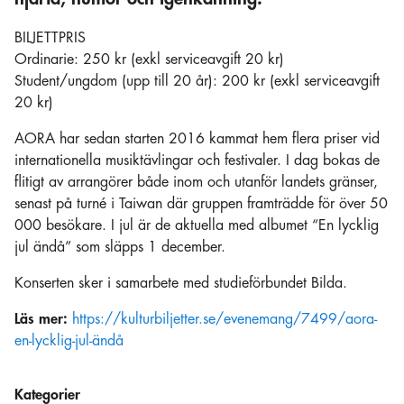
BILJETTPRIS
Ordinarie: 250 kr (exkl serviceavgift 20 kr)
Student/ungdom (upp till 20 år): 200 kr (exkl serviceavgift
20 kr)
AORA har sedan starten 2016 kammat hem flera priser vid
internationella musiktävlingar och festivaler. I dag bokas de
flitigt av arrangörer både inom och utanför landets gränser,
senast på turné i Taiwan där gruppen framträdde för över 50
000 besökare. I jul är de aktuella med albumet “En lycklig
jul ändå” som släpps 1 december.
Konserten sker i samarbete med studieförbundet Bilda.
Läs mer:
https://kulturbiljetter.se/evenemang/7499/aora-
en-lycklig-jul-ändå
Kategorier