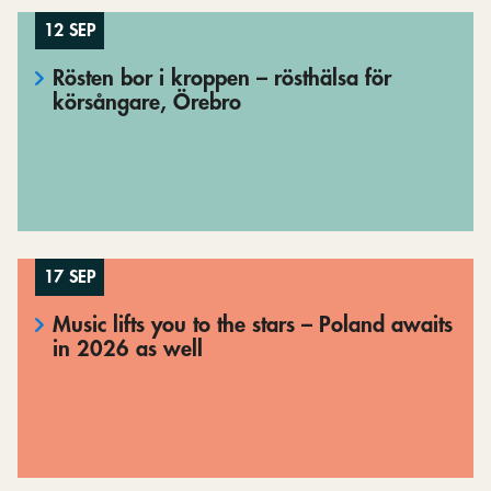
12 SEP
Rösten bor i kroppen – rösthälsa för
körsångare, Örebro
17 SEP
Music lifts you to the stars – Poland awaits
in 2026 as well