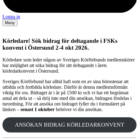
Logga in
Meny
Körledare! Sök bidrag för deltagande i FSKs
konvent i Östersund 2-4 okt 2026.
Körledare som leder någon av Sveriges Körförbunds medlemskörer
har möjlighet att söka bidrag för sitt deltagande i årets
körledarkonvent i Östersund.
Sveriges Körförbund har alltid haft som en av sina hörnstenar att
utbilda och fortbilda körledare. Därför är denna medlemsförmån
viktig för oss. Bidraget är i år på 1500 kr och vi har ett begränsat
antal att dela ut – så dröj inte med din ansökan, bidragen fördelas i
turordning. För att ansöka om bidraget fyller du i formuläret på
länken –
senast 1 oktober
behöver vi din ansökan.
ANSÖKAN BIDRAG KÖRLEDARKONVENT