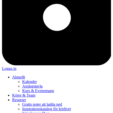
Logga in
Aktuellt
Kalender
Anslagstavla
Kurs & Evenemang
Körer & Team
Resurser
Gratis noter att ladda ned
Inspirationskatalog för körlivet