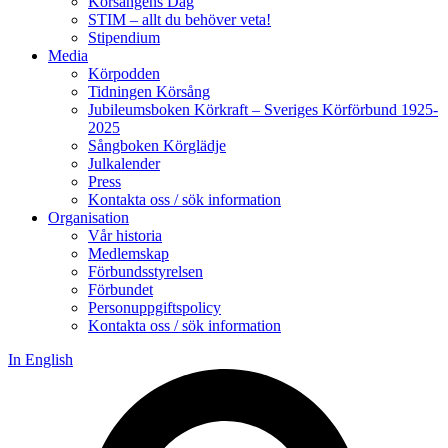
Körsångens Dag
STIM – allt du behöver veta!
Stipendium
Media
Körpodden
Tidningen Körsång
Jubileumsboken Körkraft – Sveriges Körförbund 1925-
2025
Sångboken Körglädje
Julkalender
Press
Kontakta oss / sök information
Organisation
Vår historia
Medlemskap
Förbundsstyrelsen
Förbundet
Personuppgiftspolicy
Kontakta oss / sök information
In English