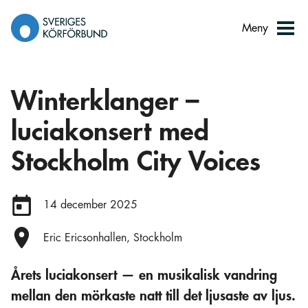
Gå
till
Meny
innehåll
Winterklanger –
luciakonsert med
Stockholm City Voices
Datum:
14 december 2025
Plats:
Eric Ericsonhallen, Stockholm
Årets luciakonsert — en musikalisk vandring
mellan den mörkaste natt till det ljusaste av ljus.