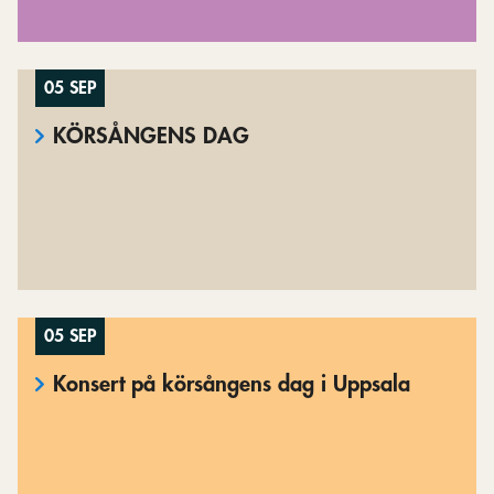
05 SEP
KÖRSÅNGENS DAG
05 SEP
Konsert på körsångens dag i Uppsala