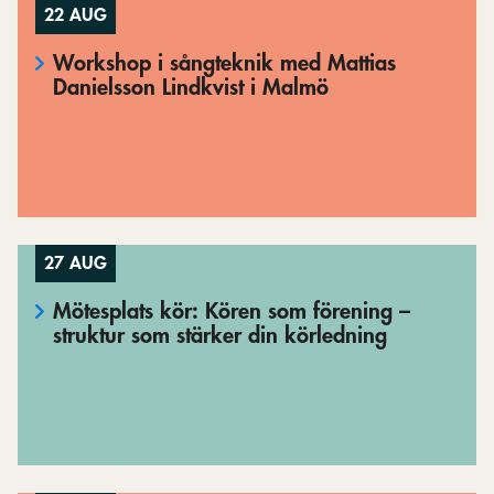
22 AUG
Workshop i sångteknik med Mattias
Danielsson Lindkvist i Malmö
27 AUG
Mötesplats kör: Kören som förening –
struktur som stärker din körledning