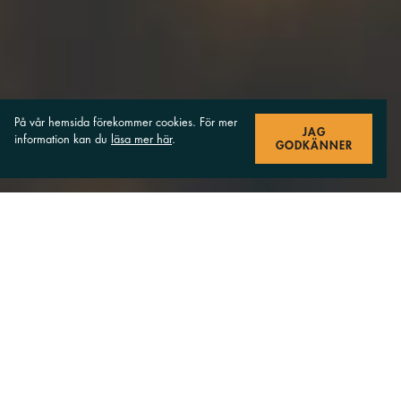
På vår hemsida förekommer cookies. För mer
JAG
information kan du
läsa mer här
.
GODKÄNNER