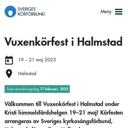
Gå
till
Meny
innehåll
Vuxenkörfest i Halmstad
Datum:
19 – 21 maj 2023
Plats:
Halmstad
Sista anmälningsdag
17 februari, 2023
Välkommen till Vuxenkörfest i Halmstad under
Kristi himmelsfärdshelgen 19–21 maj! Körfesten
arrangeras av Sveriges kyrkosångsförbund,