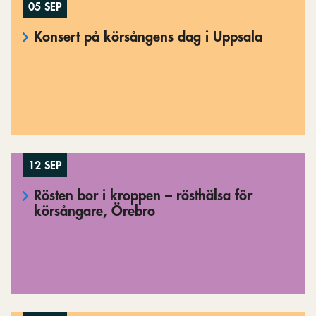
05 SEP
Konsert på körsångens dag i Uppsala
12 SEP
Rösten bor i kroppen – rösthälsa för
körsångare, Örebro