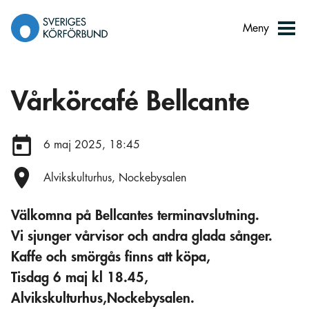
Gå
till
Meny
innehåll
Vårkörcafé Bellcante
Datum:
6 maj 2025, 18:45
Plats:
Alvikskulturhus, Nockebysalen
Välkomna på Bellcantes terminavslutning.
Vi sjunger vårvisor och andra glada sånger.
Kaffe och smörgås finns att köpa,
Tisdag 6 maj kl 18.45,
Alvikskulturhus,Nockebysalen.