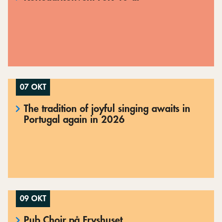
07 OKT
The tradition of joyful singing awaits in
Portugal again in 2026
09 OKT
Pub Choir på Fryshuset