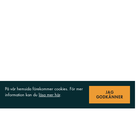
På vår hemsida förekommer cookies. För mer
JAG
information kan du
läsa mer här
.
GODKÄNNER