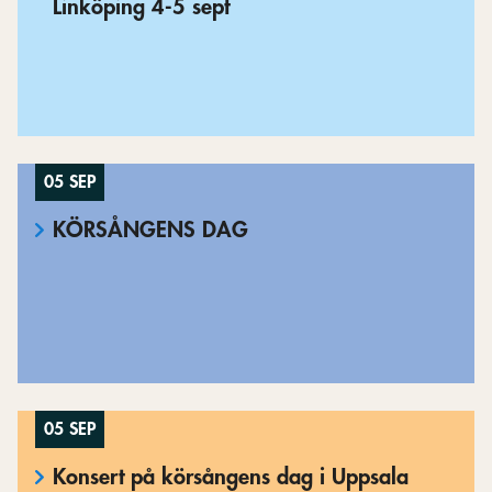
Linköping 4-5 sept
05 SEP
KÖRSÅNGENS DAG
05 SEP
Konsert på körsångens dag i Uppsala