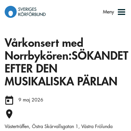
Gå
till
Meny
innehåll
Vårkonsert med
Norrbykören:SÖKANDET
EFTER DEN
MUSIKALISKA PÄRLAN
Datum:
9 maj 2026
Plats:
Västerträffen, Östra Skärvallsgatan 1, Västra Frölunda