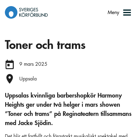
Gå
till
Meny
innehåll
Toner och trams
Datum:
9 mars 2025
Plats:
Uppsala
Uppsalas kvinnliga barbershopkör Harmony
Heights ger under två helger i mars showen
”Toner och trams” på Reginateatern tillsammans
med Jacke Sjödin.
Det blir ett fartfyllt och färgstarkt musikaliskt spektakel med