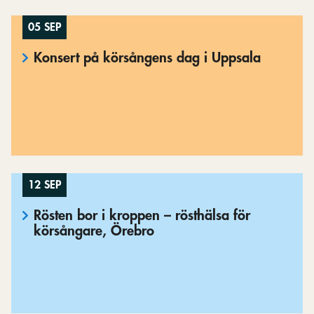
05 SEP
Konsert på körsångens dag i Uppsala
12 SEP
Rösten bor i kroppen – rösthälsa för
körsångare, Örebro