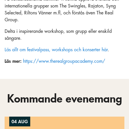
internationella grupper som The Swingles, Rajaton, Syng
Selected, Riltons Vänner m.fl, och förstås även The Real
Group.
Delta i inspirerande workshop, som grupp eller enskild
sångare.
Läs allt om
f
e
s
t
i
v
a
l
p
a
s
s
,
w
o
r
k
s
h
o
p
s
o
c
h
k
o
n
s
e
r
t
e
r
här
.
Läs mer:
https://www.therealgroupacademy.com/
Kommande evenemang
04 AUG