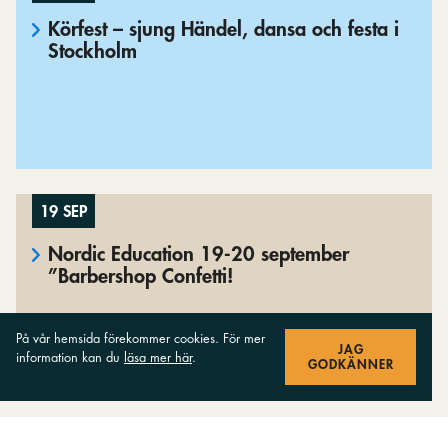
Körfest – sjung Händel, dansa och festa i
Stockholm
19 SEP
Nordic Education 19-20 september
”Barbershop Confetti!
På vår hemsida förekommer cookies. För mer
JAG
information kan du
läsa mer här
.
GODKÄNNER
22 SEP