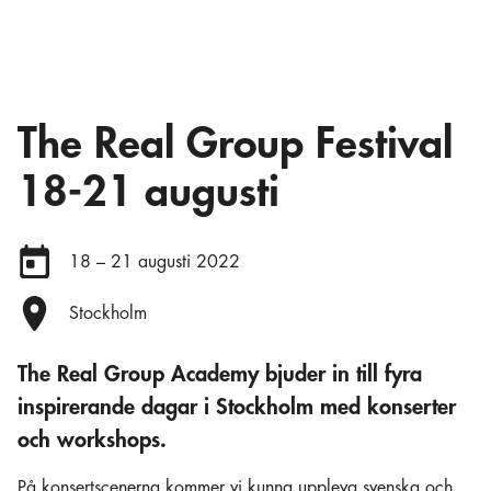
The Real Group Festival
18-21 augusti
Datum:
18 – 21 augusti 2022
Plats:
Stockholm
The Real Group Academy bjuder in till fyra
inspirerande dagar i Stockholm med konserter
och workshops.
På konsertscenerna kommer vi kunna uppleva svenska och