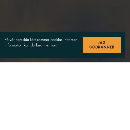
På vår hemsida förekommer cookies. För mer
JAG
information kan du
läsa mer här
.
GODKÄNNER