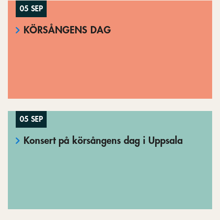
05 SEP
KÖRSÅNGENS DAG
05 SEP
Konsert på körsångens dag i Uppsala