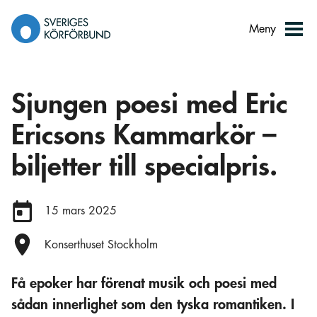
Gå
till
Meny
innehåll
Sjungen poesi med Eric
Ericsons Kammarkör –
biljetter till specialpris.
Datum:
15 mars 2025
Plats:
Konserthuset Stockholm
Få epoker har förenat musik och poesi med
sådan innerlighet som den tyska romantiken. I