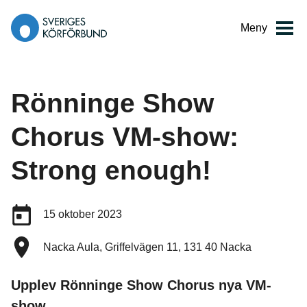
Gå
till
Meny
innehåll
Rönninge Show
Chorus VM-show:
Strong enough!
Datum:
15 oktober 2023
Plats:
Nacka Aula, Griffelvägen 11, 131 40 Nacka
Upplev Rönninge Show Chorus nya VM-
show