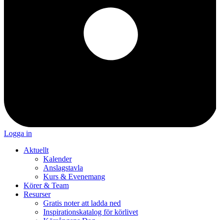
Logga in
Aktuellt
Kalender
Anslagstavla
Kurs & Evenemang
Körer & Team
Resurser
Gratis noter att ladda ned
Inspirationskatalog för körlivet