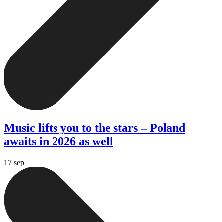
Music lifts you to the stars – Poland
awaits in 2026 as well
17 sep