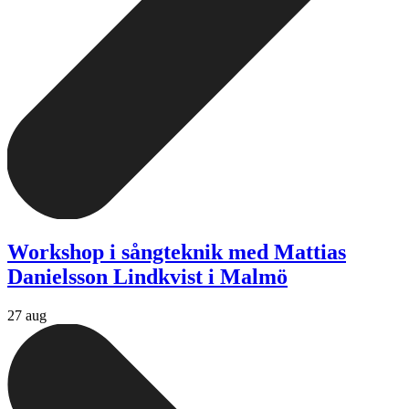
Workshop i sångteknik med Mattias
Danielsson Lindkvist i Malmö
27 aug