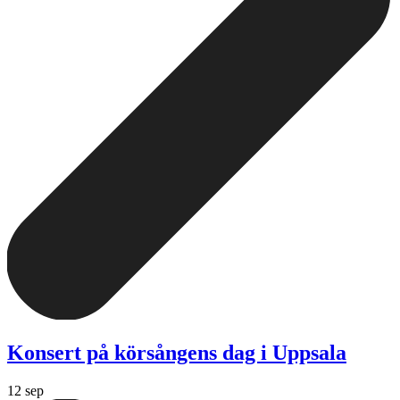
Konsert på körsångens dag i Uppsala
12 sep