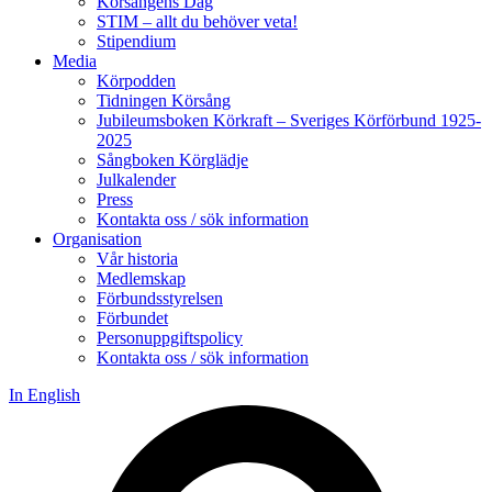
Körsångens Dag
STIM – allt du behöver veta!
Stipendium
Media
Körpodden
Tidningen Körsång
Jubileumsboken Körkraft – Sveriges Körförbund 1925-
2025
Sångboken Körglädje
Julkalender
Press
Kontakta oss / sök information
Organisation
Vår historia
Medlemskap
Förbundsstyrelsen
Förbundet
Personuppgiftspolicy
Kontakta oss / sök information
In English