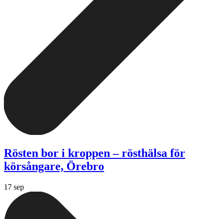
Rösten bor i kroppen – rösthälsa för
körsångare, Örebro
17 sep