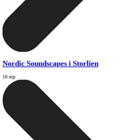
Nordic Soundscapes i Storlien
18 sep