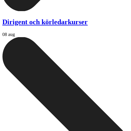
Dirigent och körledarkurser
08 aug