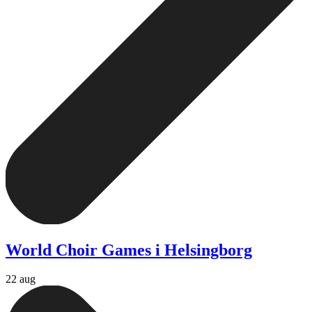
World Choir Games i Helsingborg
22 aug