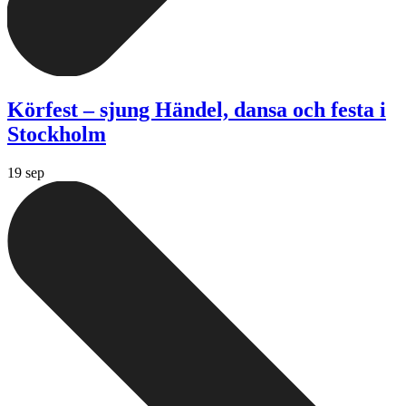
Körfest – sjung Händel, dansa och festa i
Stockholm
19 sep