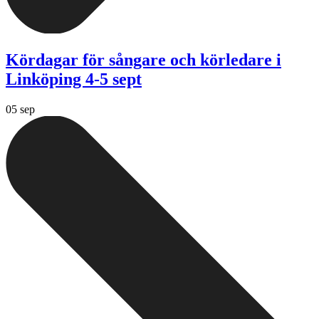
Kördagar för sångare och körledare i
Linköping 4-5 sept
05 sep