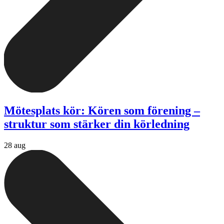
Mötesplats kör: Kören som förening –
struktur som stärker din körledning
28 aug