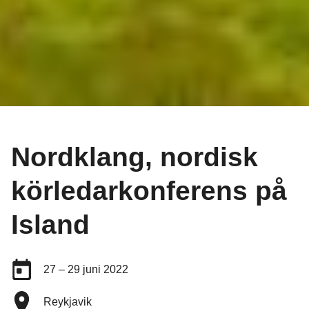
Nordklang, nordisk
körledarkonferens på
Island
Datum:
27 – 29 juni 2022
Plats:
Reykjavik