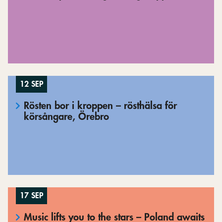
12 SEP
Rösten bor i kroppen – rösthälsa för
körsångare, Örebro
17 SEP
Music lifts you to the stars – Poland awaits