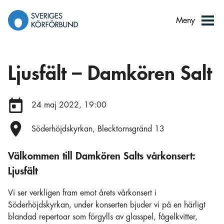
Gå
till
Meny
innehåll
Ljusfält – Damkören Salt
Datum:
24 maj 2022, 19:00
Plats:
Söderhöjdskyrkan, Blecktornsgränd 13
Välkommen till Damkören Salts vårkonsert:
Ljusfält
Vi ser verkligen fram emot årets vårkonsert i
Söderhöjdskyrkan, under konserten bjuder vi på en härligt
blandad repertoar som förgylls av glasspel, fågelkvitter,