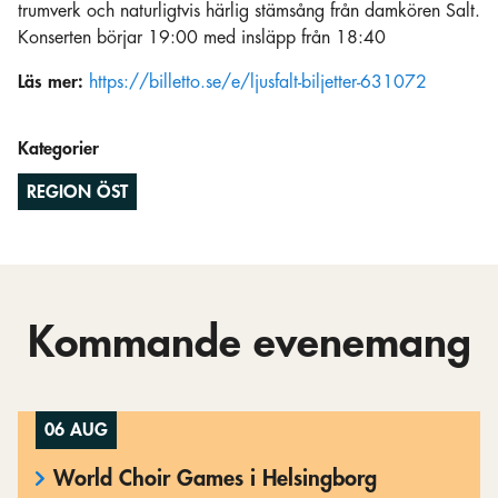
trumverk och naturligtvis härlig stämsång från damkören Salt.
Konserten börjar 19:00 med insläpp från 18:40
Läs mer:
https://billetto.se/e/ljusfalt-biljetter-631072
Kategorier
REGION ÖST
Kommande evenemang
06 AUG
World Choir Games i Helsingborg