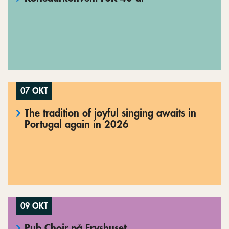
07 OKT
The tradition of joyful singing awaits in
Portugal again in 2026
09 OKT
Pub Choir på Fryshuset