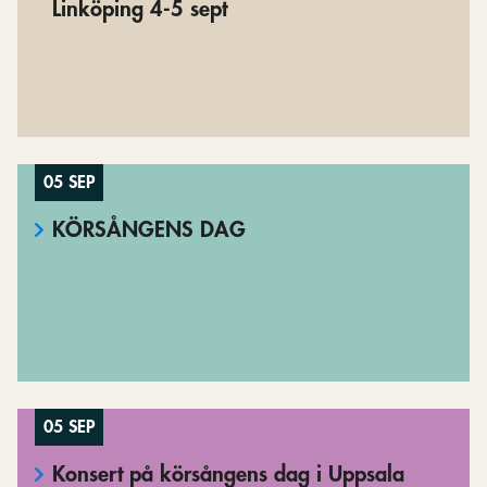
Linköping 4-5 sept
05 SEP
KÖRSÅNGENS DAG
05 SEP
Konsert på körsångens dag i Uppsala