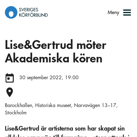
Gå
till
Meny
innehåll
Lise&Gertrud möter
Akademiska kören
Datum:
30 september 2022, 19:00
Plats:
Barockhallen, Historiska museet, Narvavägen 13–17,
Stockholm
Lise&Gertrud är artisterna som har skapat sin