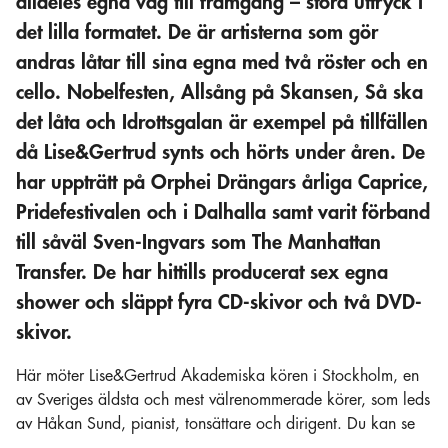
alldeles egna väg till framgång – stora uttryck i
det lilla formatet. De är artisterna som gör
andras låtar till sina egna med två röster och en
cello. Nobelfesten, Allsång på Skansen, Så ska
det låta och Idrottsgalan är exempel på tillfällen
då Lise&Gertrud synts och hörts under åren. De
har uppträtt på Orphei Drängars årliga Caprice,
Pridefestivalen och i Dalhalla samt varit förband
till såväl Sven-Ingvars som The Manhattan
Transfer. De har hittills producerat sex egna
shower och släppt fyra CD-skivor och två DVD-
skivor.
Här möter Lise&Gertrud Akademiska kören i Stockholm, en
av Sveriges äldsta och mest välrenommerade körer, som leds
av Håkan Sund, pianist, tonsättare och dirigent. Du kan se