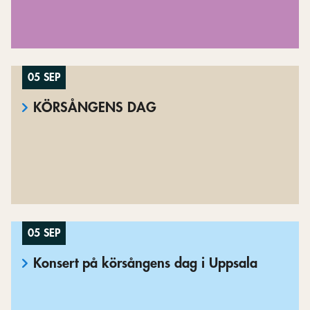
05 SEP
KÖRSÅNGENS DAG
05 SEP
Konsert på körsångens dag i Uppsala