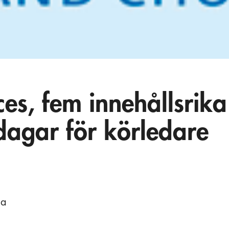
es, fem innehållsrika
sdagar för körledare
na