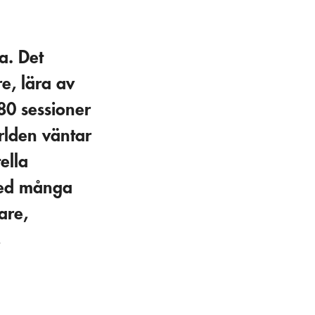
a. Det
e, lära av
80 sessioner
ärlden väntar
ella
 med många
are,
,