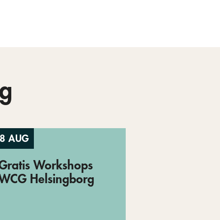
g
8 AUG
Gratis Workshops
WCG Helsingborg