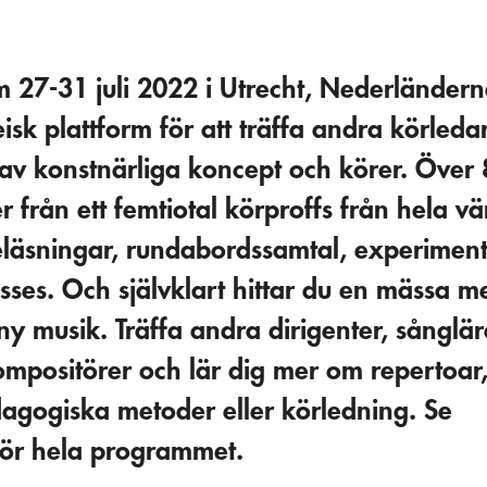
 27-31 juli 2022 i Utrecht, Nederländern
sk plattform för att träffa andra körledar
 av konstnärliga koncept och körer. Över 
 från ett femtiotal körproffs från hela v
eläsningar, rundabordssamtal, experiment
asses. Och självklart hittar du en mässa
ny musik. Träffa andra dirigenter, sånglär
positörer och lär dig mer om repertoar
dagogiska metoder eller körledning. Se
för hela programmet.