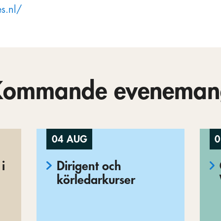
s.nl/
Kommande eveneman
04 AUG
0
i
Dirigent och
körledarkurser