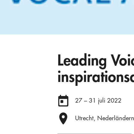
Leading Voic
inspiration
Datum:
27 – 31 juli 2022
Plats:
Utrecht, Nederländer