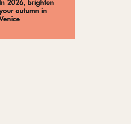
In 2026, brighten
your autumn in
Venice