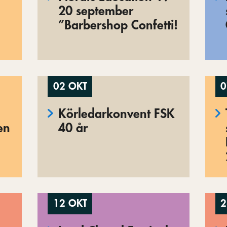
20 september
”Barbershop Confetti!
02 OKT
0
Körledarkonvent FSK
en
40 år
12 OKT
2