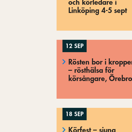
och körledare i
Linköping 4-5 sept
12 SEP
Rösten bor i kropp
– rösthälsa för
körsångare, Örebr
18 SEP
Körfest – sjung