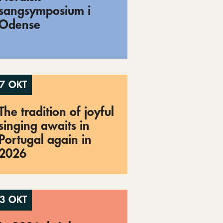
sangsymposium i
Odense
7 OKT
The tradition of joyful
singing awaits in
Portugal again in
2026
3 OKT