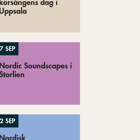
körsångens dag i
Uppsala
7 SEP
Nordic Soundscapes i
Storlien
2 SEP
Nordisk