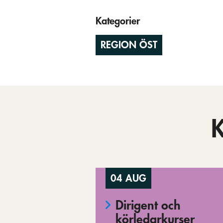
Kategorier
REGION ÖST
04 AUG
Dirigent och
körledarkurser