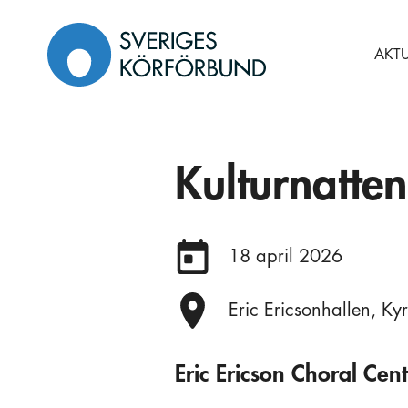
Gå
till
AKTU
innehåll
Kulturnatten
Datum:
18 april 2026
Plats:
Eric Ericsonhallen, Ky
Eric Ericson Choral Cent