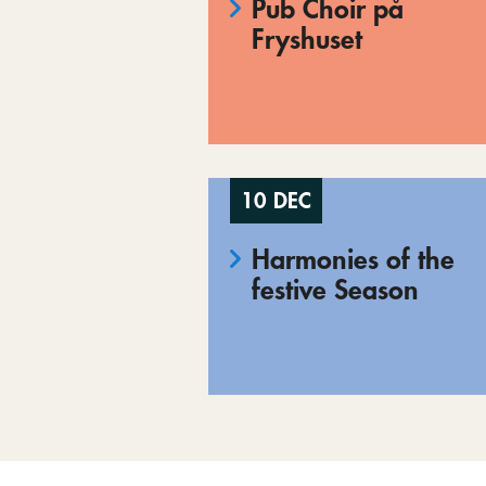
Pub Choir på
Fryshuset
10 DEC
Harmonies of the
festive Season