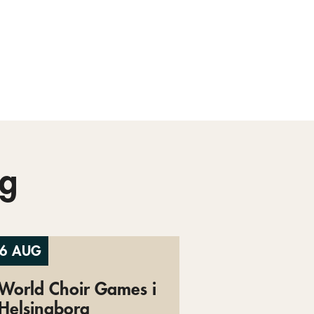
g
6 AUG
World Choir Games i
Helsingborg