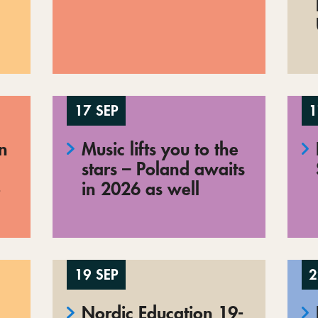
17 SEP
1
en
Music lifts you to the
stars – Poland awaits
o
in 2026 as well
19 SEP
2
Nordic Education 19-