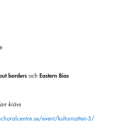
e
out borders
och
Eastern Bias
lan krävs
choralcentre.se/event/kulturnatten-3/