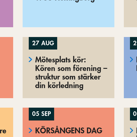
27 AUG
2
Mötesplats kör:
Kören som förening –
struktur som stärker
din körledning
05 SEP
0
re
KÖRSÅNGENS DAG