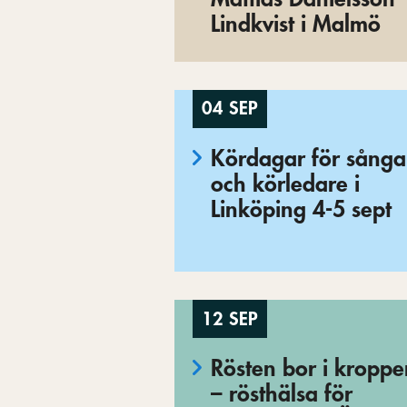
Lindkvist i Malmö
04 SEP
Kördagar för sånga
och körledare i
Linköping 4-5 sept
12 SEP
Rösten bor i kropp
– rösthälsa för