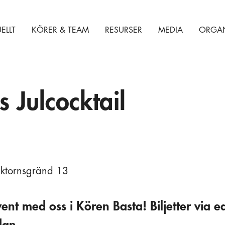
ELLT
KÖRER & TEAM
RESURSER
MEDIA
ORGAN
 Julcocktail
cktornsgränd 13
nt med oss i Kören Basta! Biljetter via ea
dan