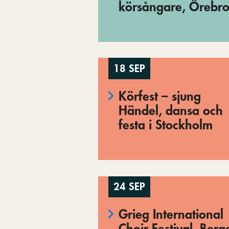
körsångare, Örebr
18 SEP
Körfest – sjung
Händel, dansa och
festa i Stockholm
24 SEP
Grieg International
Choir Festival, Berg