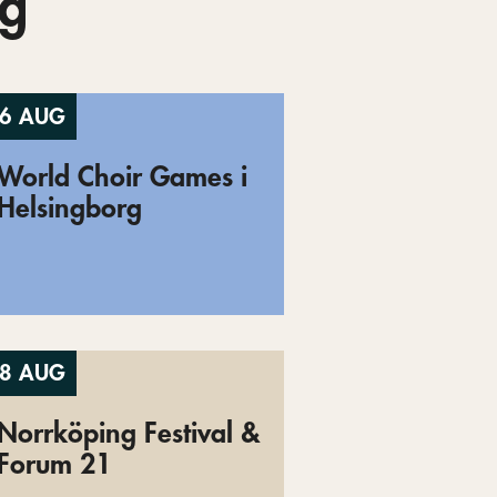
g
6 AUG
World Choir Games i
Helsingborg
8 AUG
Norrköping Festival &
Forum 21