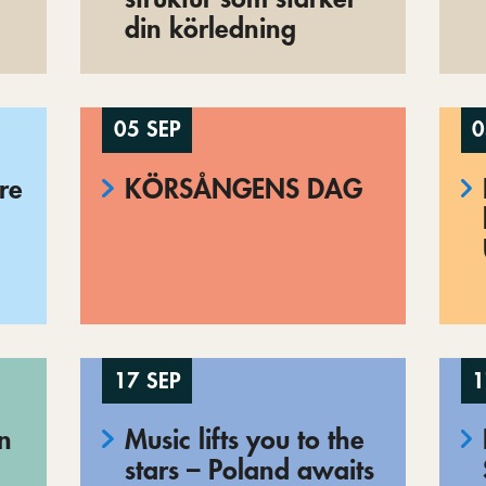
din körledning
05 SEP
0
re
KÖRSÅNGENS DAG
17 SEP
1
en
Music lifts you to the
stars – Poland awaits