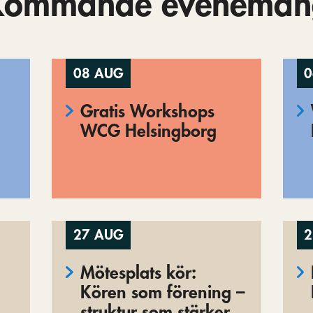
Kommande eveneman
08 AUG
0
Gratis Workshops
WCG Helsingborg
27 AUG
2
Mötesplats kör:
Kören som förening –
struktur som stärker