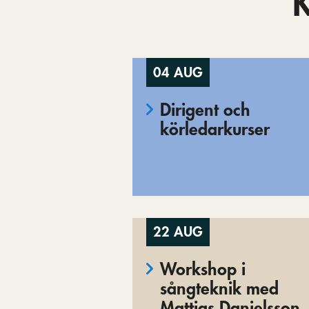
04 AUG
Dirigent och
körledarkurser
22 AUG
Workshop i
sångteknik med
Mattias Danielsson