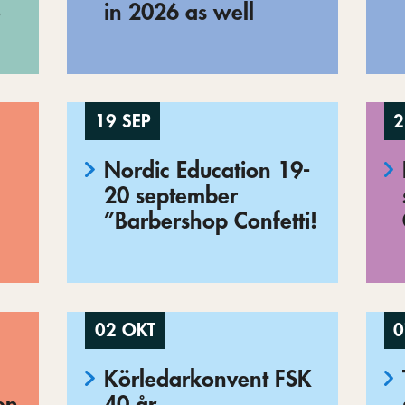
o
in 2026 as well
19 SEP
2
Nordic Education 19-
20 september
”Barbershop Confetti!
02 OKT
0
Körledarkonvent FSK
en
40 år