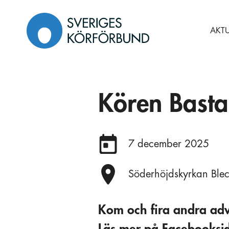
Gå
till
AKTU
innehåll
Kören Bastas
Datum:
7 december 2025
Plats:
Söderhöjdskyrkan Ble
Kom och fira andra adve
Läs mer på Facebooksi