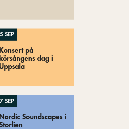
5 SEP
Konsert på
körsångens dag i
Uppsala
7 SEP
Nordic Soundscapes i
Storlien