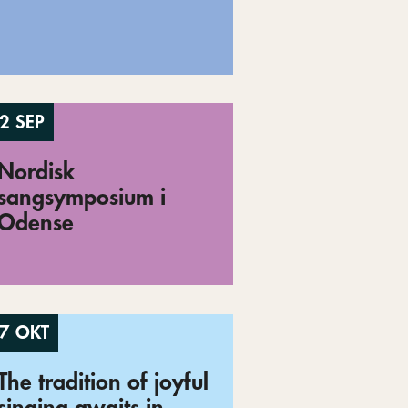
2 SEP
Nordisk
sangsymposium i
Odense
7 OKT
The tradition of joyful
singing awaits in