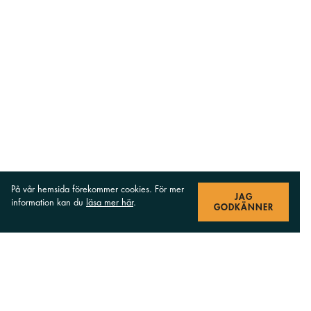
På vår hemsida förekommer cookies. För mer
JAG
information kan du
läsa mer här
.
GODKÄNNER