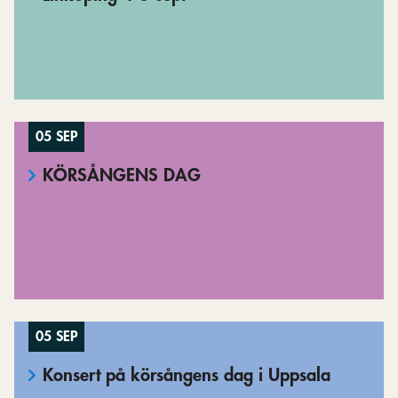
05 SEP
KÖRSÅNGENS DAG
05 SEP
Konsert på körsångens dag i Uppsala