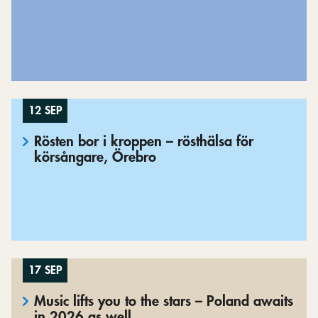
12 SEP
Rösten bor i kroppen – rösthälsa för
körsångare, Örebro
17 SEP
Music lifts you to the stars – Poland awaits
in 2026 as well