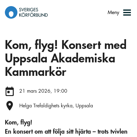
Gå
till
Meny
innehåll
Kom, flyg! Konsert med
Uppsala Akademiska
Kammarkör
Datum:
21 mars 2026, 19:00
Plats:
Helga Trefaldighets kyrka, Uppsala
Kom, flyg!
En konsert om att följa sitt hjärta – trots tvivlen