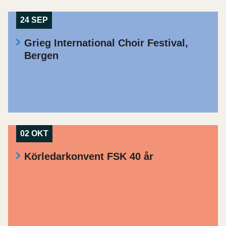
24 SEP
Grieg International Choir Festival,
Bergen
02 OKT
Körledarkonvent FSK 40 år