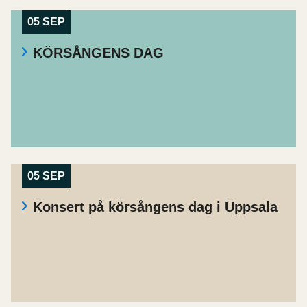
05 SEP
KÖRSÅNGENS DAG
05 SEP
Konsert på körsångens dag i Uppsala