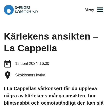
Gå
till
Meny
innehåll
Kärlekens ansikten –
La Cappella
Datum:
13 april 2024, 16:00
Plats:
Skoklosters kyrka
I La Cappellas vårkonsert får du uppleva
några av kärlekens många ansikten, hur
blixtsnabbt och oemotståndligt den kan slå