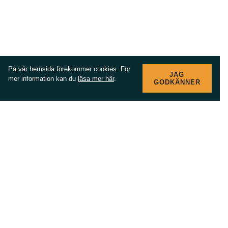
På vår hemsida förekommer cookies. För
JAG
mer information kan du
läsa mer här
.
GODKÄNNER