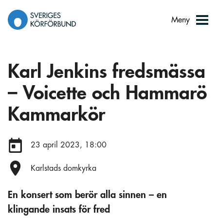
Gå
till
Meny
innehåll
Karl Jenkins fredsmässa
– Voicette och Hammarö
Kammarkör
Datum:
23 april 2023, 18:00
Plats:
Karlstads domkyrka
En konsert som berör alla sinnen – en
klingande insats för fred