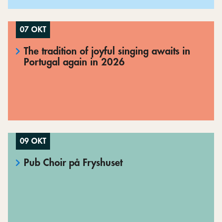
07 OKT
The tradition of joyful singing awaits in
Portugal again in 2026
09 OKT
Pub Choir på Fryshuset