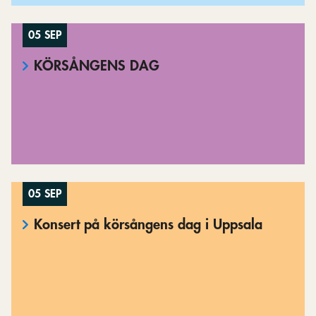
05 SEP
KÖRSÅNGENS DAG
05 SEP
Konsert på körsångens dag i Uppsala