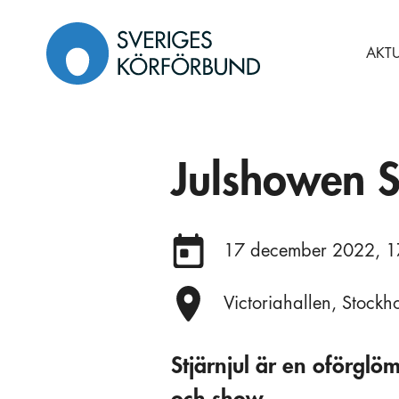
Gå
till
AKTU
innehåll
Julshowen St
Datum:
17 december 2022, 1
Plats:
Victoriahallen, Stock
Stjärnjul är en oförglö
och show.