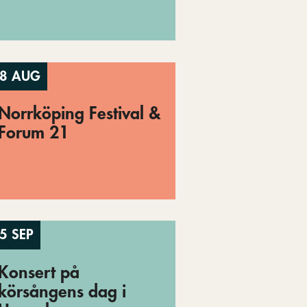
8 AUG
Norrköping Festival &
Forum 21
5 SEP
Konsert på
körsångens dag i