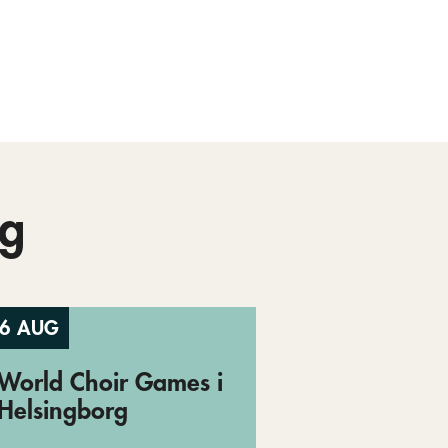
g
6 AUG
World Choir Games i
Helsingborg