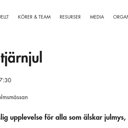
ELLT
KÖRER & TEAM
RESURSER
MEDIA
ORGAN
järnjul
7:30
holmsmässan
mlig upplevelse för alla som älskar julmys