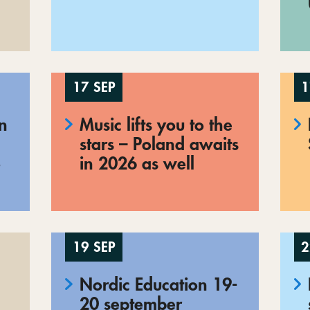
17 SEP
1
en
Music lifts you to the
stars – Poland awaits
o
in 2026 as well
19 SEP
2
Nordic Education 19-
20 september