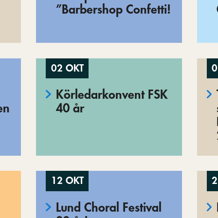
”Barbershop Confetti!
02 OKT
0
Körledarkonvent FSK
en
40 år
12 OKT
2
Lund Choral Festival