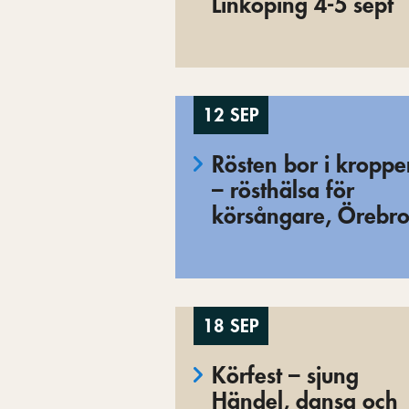
Linköping 4-5 sept
12 SEP
Rösten bor i kropp
– rösthälsa för
körsångare, Örebr
18 SEP
Körfest – sjung
Händel, dansa och