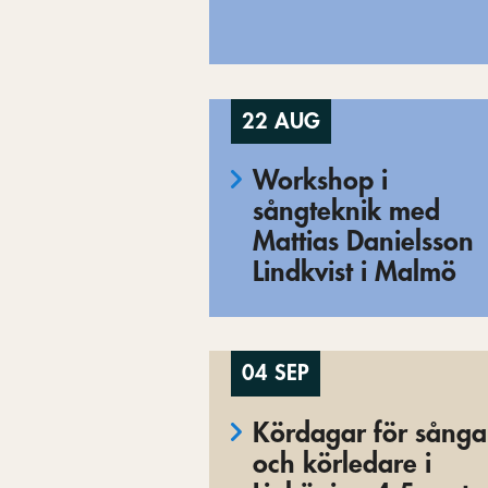
22 AUG
Workshop i
sångteknik med
Mattias Danielsson
Lindkvist i Malmö
04 SEP
Kördagar för sånga
och körledare i