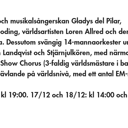
och musikalsångerskan Gladys del Pilar,
ding, världsartisten Loren Allred och de
øa. Dessutom svängig 14-mannaorkester u
 Landqvist och Stjärnjulkören, med närm
Show Chorus (3-faldig världsmästare i b
ävlande på världsnivå, med ett antal EM-
 kl 19:00. 17/12 och 18/12: kl 14:00 och