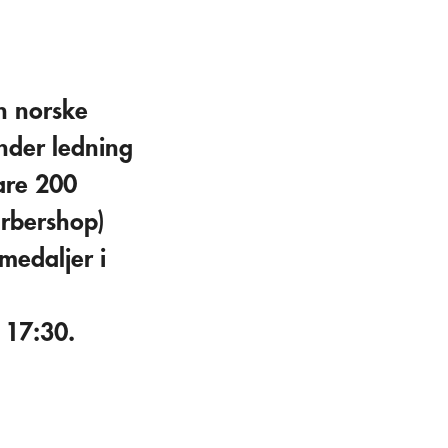
n norske
nder ledning
are 200
arbershop)
medaljer i
 17:30.