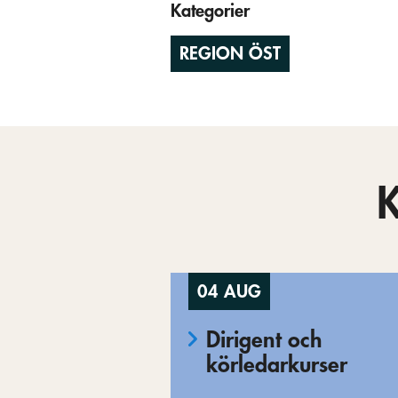
Kategorier
REGION ÖST
04 AUG
Dirigent och
körledarkurser