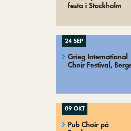
festa i Stockholm
24 SEP
Grieg International
Choir Festival, Berg
09 OKT
Pub Choir på