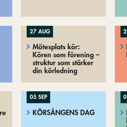
27 AUG
2
Mötesplats kör:
Kören som förening –
struktur som stärker
din körledning
05 SEP
0
re
KÖRSÅNGENS DAG