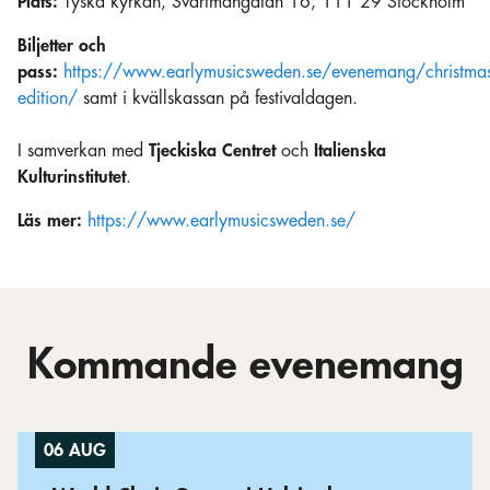
Plats:
Tyska kyrkan, Svartmangatan 16, 111 29 Stockholm
Biljetter och
pass:
https://www.earlymusicsweden.se/evenemang/christmas
edition/
samt i kvällskassan på festivaldagen.
I samverkan med
Tjeckiska Centret
och
Italienska
Kulturinstitutet
.
Läs mer:
https://www.earlymusicsweden.se/
Kommande evenemang
06 AUG