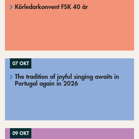
Körledarkonvent FSK 40 år
07 OKT
The tradition of joyful singing awaits in
Portugal again in 2026
09 OKT