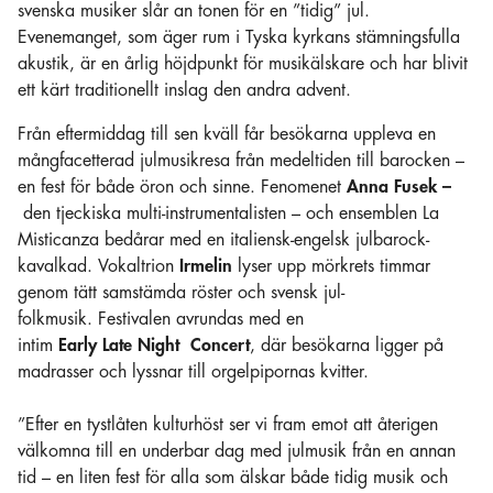
svenska musiker slår an tonen för en ”tidig” jul.
Evenemanget, som äger rum i Tyska kyrkans stämningsfulla
akustik, är en årlig höjdpunkt för musikälskare och har blivit
ett kärt traditionellt inslag den andra advent.
Från eftermiddag till sen kväll får besökarna uppleva en
mångfacetterad julmusikresa från medeltiden till barocken –
en fest för både öron och sinne. Fenomenet
Anna
Fusek –
den tjeckiska multi-instrumentalisten – och ensemblen La
Misticanza bedårar med en italiensk-engelsk julbarock-
kavalkad. Vokaltrion
Irmelin
lyser upp mörkrets timmar
genom tätt samstämda röster och svensk jul-
folkmusik. Festivalen avrundas med en
intim
Early Late Night Concert
, där besökarna ligger på
madrasser och lyssnar till orgelpipornas kvitter.
”Efter en tystlåten kulturhöst ser vi fram emot att återigen
välkomna till en underbar dag med julmusik från en annan
tid – en liten fest för alla som älskar både tidig musik och