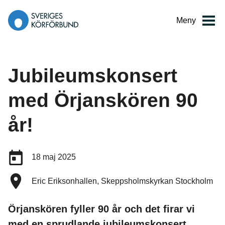
Gå
till
Meny
innehåll
Jubileumskonsert
med Örjanskören 90
år!
Datum:
18 maj 2025
Plats:
Eric Eriksonhallen, Skeppsholmskyrkan Stockholm
Örjanskören fyller 90 år och det firar vi
med en sprudlande jubileumskonsert