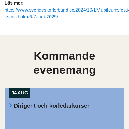
Läs mer:
https://www.sverigeskorforbund.se/2024/10/17/jubileumsfesti
i-stockholm-6-7-juni-2025/
Kommande
evenemang
04 AUG
Dirigent och körledarkurser