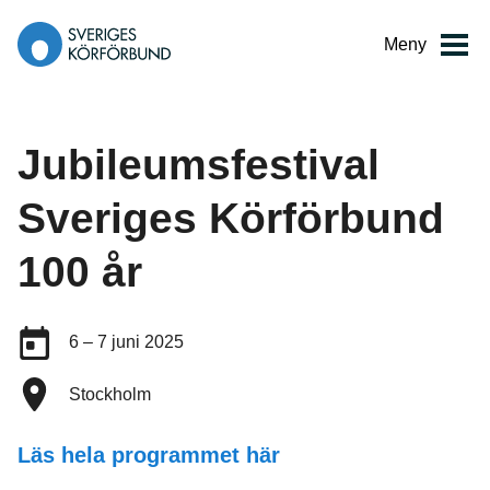
Gå
till
Meny
innehåll
Jubileumsfestival
Sveriges Körförbund
100 år
Datum:
6 – 7 juni 2025
Plats:
Stockholm
Läs hela programmet här