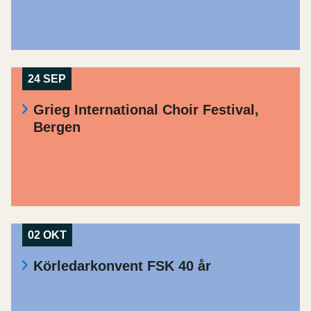
24 SEP
Grieg International Choir Festival,
Bergen
02 OKT
Körledarkonvent FSK 40 år