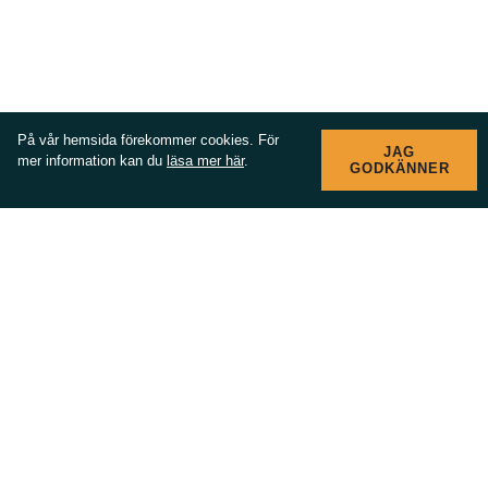
På vår hemsida förekommer cookies. För
JAG
mer information kan du
läsa mer här
.
GODKÄNNER