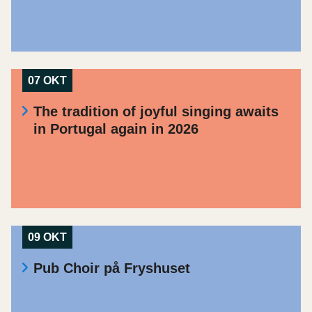
07 OKT
The tradition of joyful singing awaits
in Portugal again in 2026
09 OKT
Pub Choir på Fryshuset