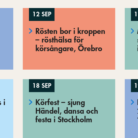
12 SEP
1
Rösten bor i kroppen
– rösthälsa för
körsångare, Örebro
18 SEP
1
 i
Körfest – sjung
Händel, dansa och
festa i Stockholm