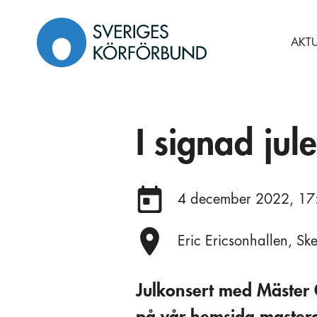
Gå
till
AKTU
innehåll
I signad jul
Datum:
4 december 2022, 17
Plats:
Eric Ericsonhallen, S
Julkonsert med Mäster O
på vår hemsida mastero