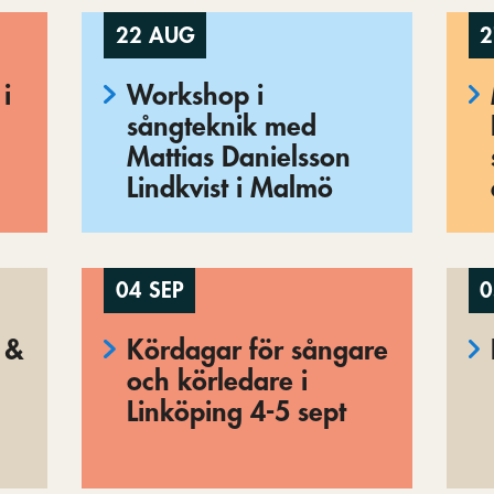
22 AUG
2
i
Workshop i
sångteknik med
Mattias Danielsson
Lindkvist i Malmö
04 SEP
0
 &
Kördagar för sångare
och körledare i
Linköping 4-5 sept