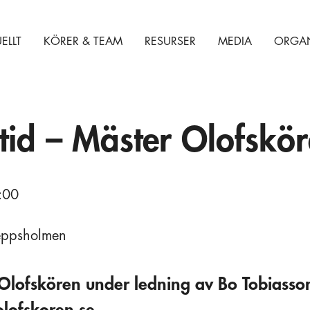
ELLT
KÖRER & TEAM
RESURSER
MEDIA
ORGAN
etid – Mäster Olofskö
:00
keppsholmen
lofskören under ledning av Bo Tobiasson.
lofskoren.se.