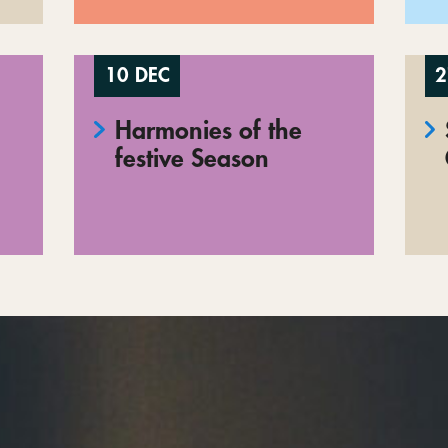
10 DEC
2
Harmonies of the
festive Season