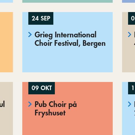
24 SEP
0
Grieg International
Choir Festival, Bergen
09 OKT
1
ul
Pub Choir på
Fryshuset