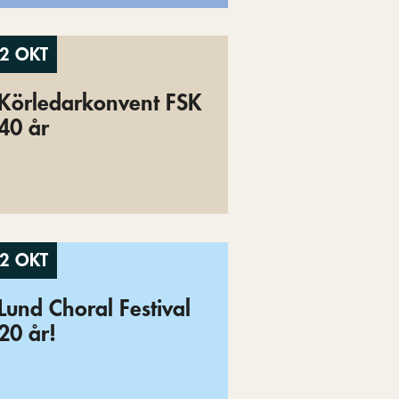
2 OKT
Körledarkonvent FSK
40 år
2 OKT
Lund Choral Festival
20 år!