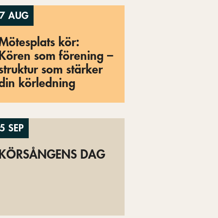
7 AUG
Mötesplats kör:
Kören som förening –
struktur som stärker
din körledning
5 SEP
KÖRSÅNGENS DAG