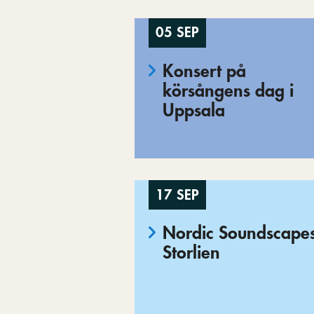
05 SEP
Konsert på
körsångens dag i
Uppsala
17 SEP
Nordic Soundscapes
Storlien