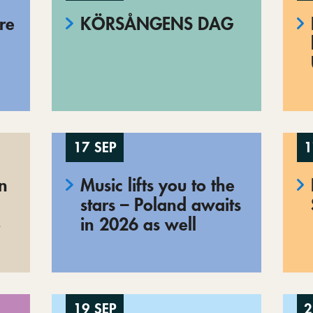
re
KÖRSÅNGENS DAG
17 SEP
1
en
Music lifts you to the
stars – Poland awaits
o
in 2026 as well
19 SEP
2