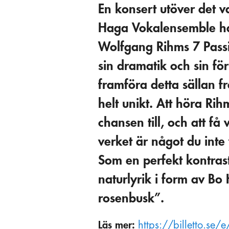
En konsert utöver det v
Haga Vokalensemble har
Wolfgang Rihms 7 Passio
sin dramatik och sin för
framföra detta sällan f
helt unikt. Att höra Rih
chansen till, och att f
verket är något du inte v
Som en perfekt kontrast 
naturlyrik i form av Bo
rosenbusk” .
Läs mer:
https://billetto.se/