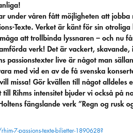
anliga!
 under våren fått möjligheten att jobba
ns-Texte . Verket är känt för sin otroliga
måga att trollbinda lyssnaren – och nu får
ramförda verk! D et är vackert, skavande, 
ms passionstexter live är något man sällan
å vara med vid en av de få svenska konser
ill missa! Gör kvällen till något alldeles e
till Rihms intensitet bjuder vi också på n
 Holtens fängslande verk ”Regn og rusk o
e/rhim-7-passions-texte-biljetter-1890628?