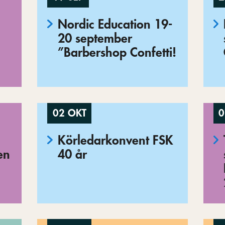
Nordic Education 19-
20 september
”Barbershop Confetti!
02 OKT
0
Körledarkonvent FSK
en
40 år