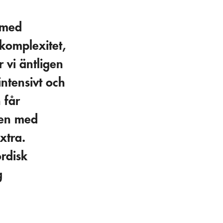
 med
 komplexitet,
 vi äntligen
intensivt och
 får
ten med
xtra.
ordisk
g