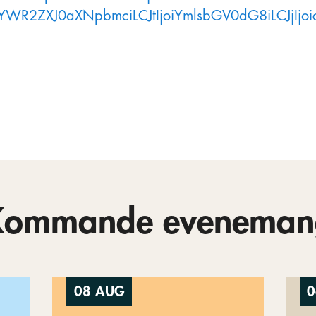
gYWR2ZXJ0aXNpbmciLCJtIjoiYmlsbGV0dG8iLCJjIjo
Kommande eveneman
08 AUG
0