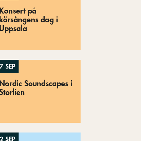
Konsert på
körsångens dag i
Uppsala
7 SEP
Nordic Soundscapes i
Storlien
2 SEP