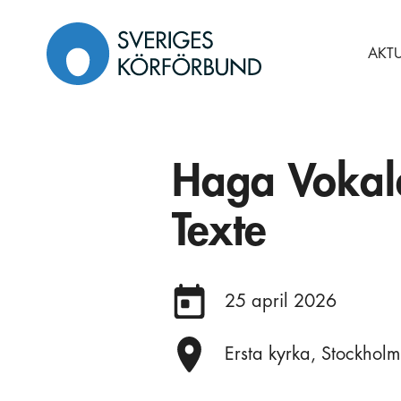
Gå
till
AKTU
innehåll
Haga Vokale
Texte
Datum:
25 april 2026
Plats:
Ersta kyrka, Stockholm