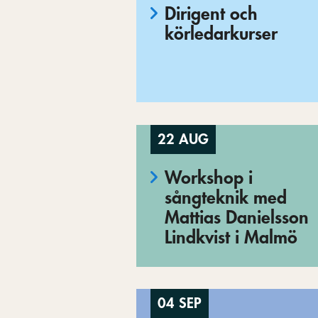
Dirigent och
körledarkurser
22 AUG
Workshop i
sångteknik med
Mattias Danielsson
Lindkvist i Malmö
04 SEP