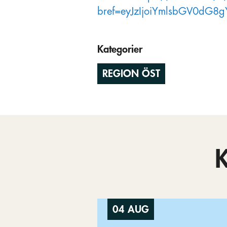
bref=eyJzIjoiYmlsbGV0dG8
Kategorier
REGION ÖST
04 AUG