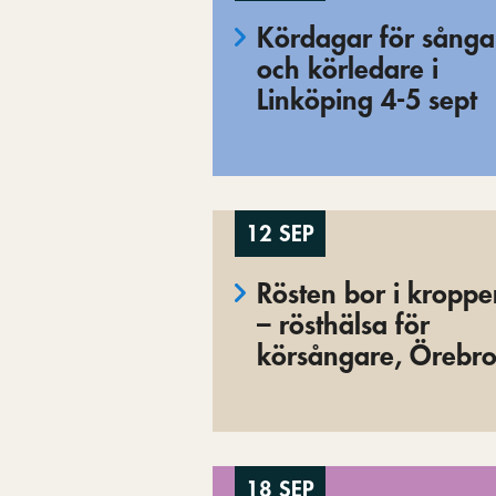
Kördagar för sånga
och körledare i
Linköping 4-5 sept
12 SEP
Rösten bor i kropp
– rösthälsa för
körsångare, Örebr
18 SEP