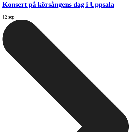
Konsert på körsångens dag i Uppsala
12 sep