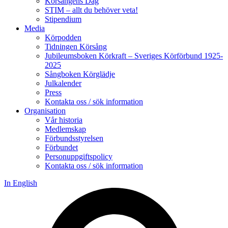
Körsångens Dag
STIM – allt du behöver veta!
Stipendium
Media
Körpodden
Tidningen Körsång
Jubileumsboken Körkraft – Sveriges Körförbund 1925-
2025
Sångboken Körglädje
Julkalender
Press
Kontakta oss / sök information
Organisation
Vår historia
Medlemskap
Förbundsstyrelsen
Förbundet
Personuppgiftspolicy
Kontakta oss / sök information
In English