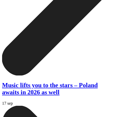
Music lifts you to the stars – Poland
awaits in 2026 as well
17 sep