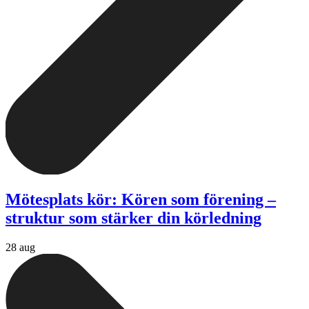
Mötesplats kör: Kören som förening –
struktur som stärker din körledning
28 aug