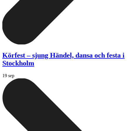
Körfest – sjung Händel, dansa och festa i
Stockholm
19 sep