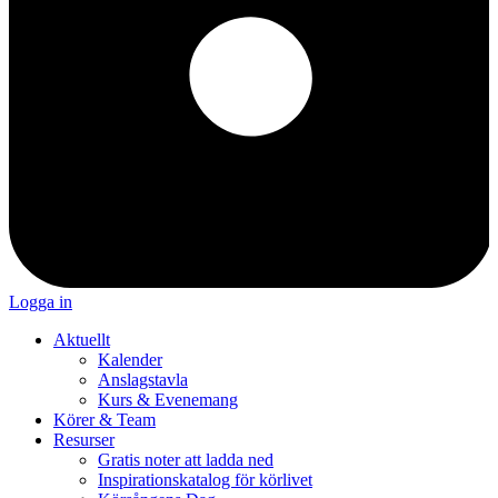
Logga in
Aktuellt
Kalender
Anslagstavla
Kurs & Evenemang
Körer & Team
Resurser
Gratis noter att ladda ned
Inspirationskatalog för körlivet