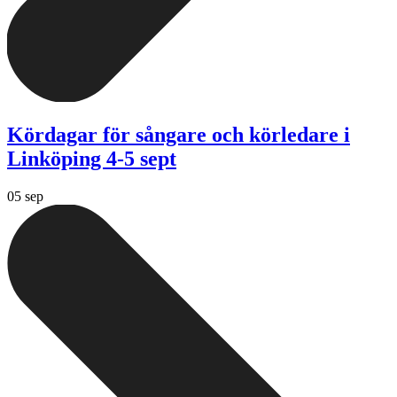
Kördagar för sångare och körledare i
Linköping 4-5 sept
05 sep