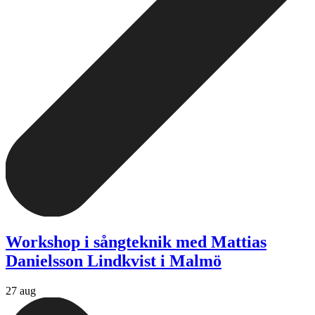
Workshop i sångteknik med Mattias
Danielsson Lindkvist i Malmö
27 aug