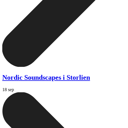
Nordic Soundscapes i Storlien
18 sep