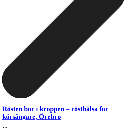
Rösten bor i kroppen – rösthälsa för
körsångare, Örebro