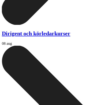
Dirigent och körledarkurser
08 aug