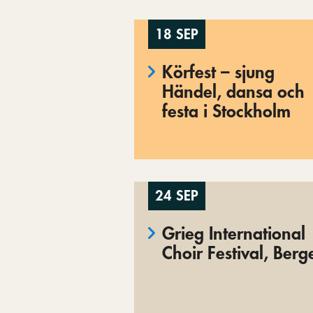
18 SEP
Körfest – sjung
Händel, dansa och
festa i Stockholm
24 SEP
Grieg International
Choir Festival, Berg