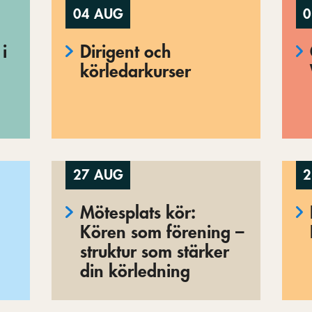
04 AUG
0
i
Dirigent och
körledarkurser
27 AUG
2
Mötesplats kör:
Kören som förening –
struktur som stärker
din körledning