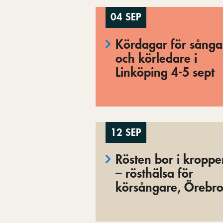
04 SEP
Kördagar för sånga
och körledare i
Linköping 4-5 sept
12 SEP
Rösten bor i kropp
– rösthälsa för
körsångare, Örebr