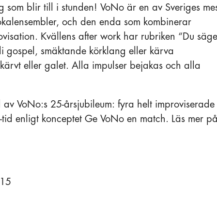
g som blir till i stunden! VoNo är en av Sveriges me
vokalensembler, och den enda som kombinerar
ovisation. Kvällens after work har rubriken “Du säge
li gospel, smäktande körklang eller kärva
 kärvt eller galet. Alla impulser bejakas och alla
 av VoNo:s 25-årsjubileum: fyra helt improviserade
k-tid enligt konceptet Ge VoNo en match. Läs mer p
:15