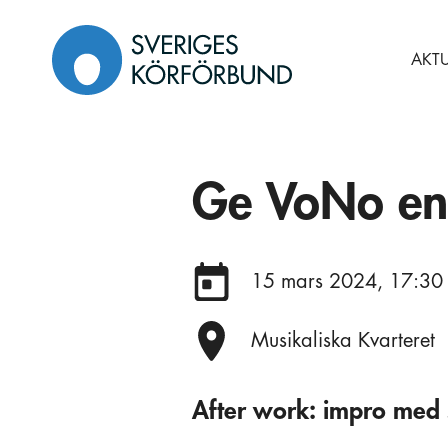
Gå
till
AKTU
innehåll
Ge VoNo en
Datum:
15 mars 2024, 17:30
Plats:
Musikaliska Kvarteret
After work: impro med