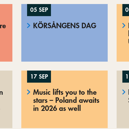
05 SEP
0
re
KÖRSÅNGENS DAG
17 SEP
1
en
Music lifts you to the
stars – Poland awaits
o
in 2026 as well