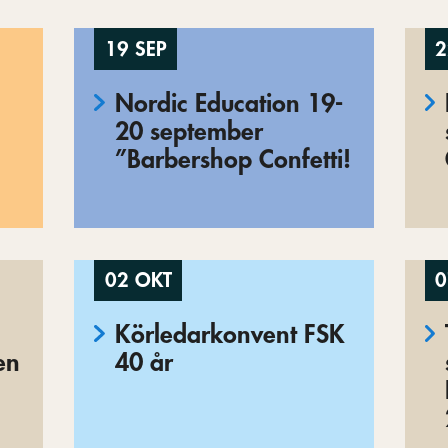
19 SEP
2
Nordic Education 19-
20 september
”Barbershop Confetti!
02 OKT
0
Körledarkonvent FSK
en
40 år