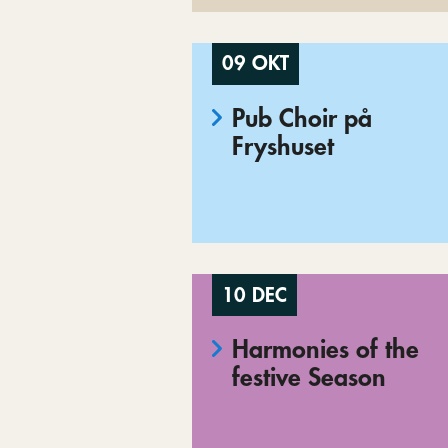
09 OKT
Pub Choir på
Fryshuset
10 DEC
Harmonies of the
festive Season