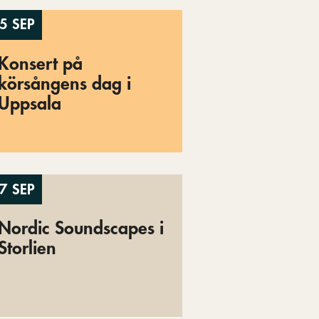
5 SEP
Konsert på
körsångens dag i
Uppsala
7 SEP
Nordic Soundscapes i
Storlien