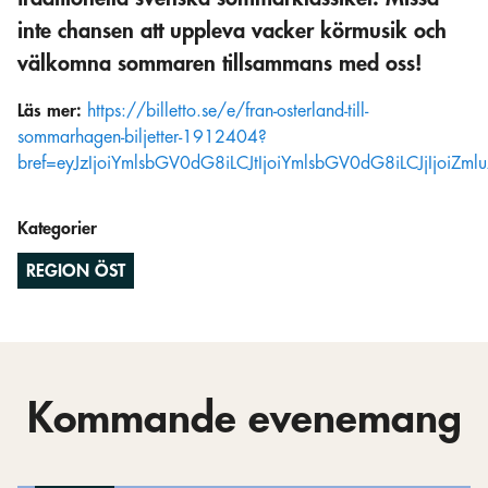
inte chansen att uppleva vacker körmusik och
välkomna sommaren tillsammans med oss!
Läs mer:
https://billetto.se/e/fran-osterland-till-
sommarhagen-biljetter-1912404?
bref=eyJzIjoiYmlsbGV0dG8iLCJtIjoiYmlsbGV0dG8iLCJjIjo
Kategorier
REGION ÖST
Kommande evenemang