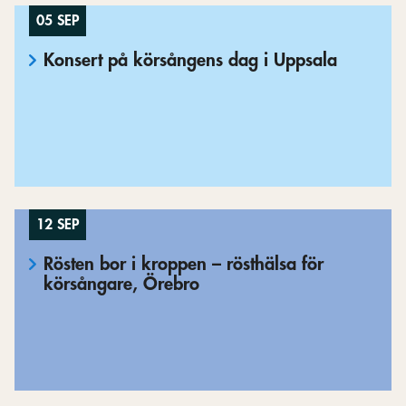
05 SEP
Konsert på körsångens dag i Uppsala
12 SEP
Rösten bor i kroppen – rösthälsa för
körsångare, Örebro