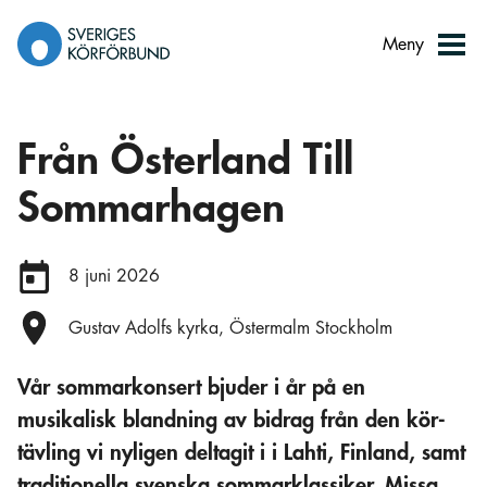
Gå
till
Meny
innehåll
Från Österland Till
Sommarhagen
Datum:
8 juni 2026
Plats:
Gustav Adolfs kyrka, Östermalm Stockholm
Vår sommarkonsert bjuder i år på en
musikalisk blandning av bidrag från den kör­
tävling vi nyligen deltagit i i Lahti, Finland, samt
traditionella svenska sommar­klassiker. Missa