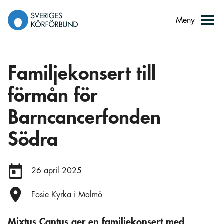
Gå
till
Meny
innehåll
Familjekonsert till
förmån för
Barncancerfonden
Södra
Datum:
26 april 2025
Plats:
Fosie Kyrka i Malmö
Mixtus Cantus ger en familjekonsert med