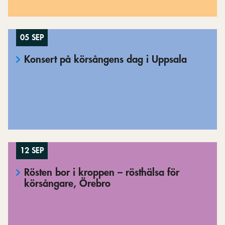
05 SEP
Konsert på körsångens dag i Uppsala
12 SEP
Rösten bor i kroppen – rösthälsa för
körsångare, Örebro