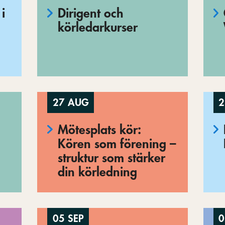
i
Dirigent och
körledarkurser
27 AUG
2
Mötesplats kör:
Kören som förening –
struktur som stärker
din körledning
05 SEP
0