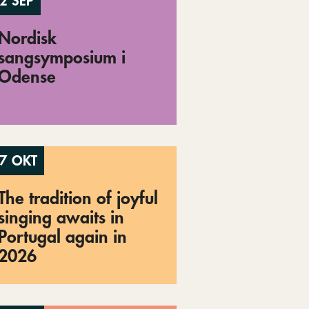
2 SEP
Nordisk
sangsymposium i
Odense
7 OKT
The tradition of joyful
singing awaits in
Portugal again in
2026