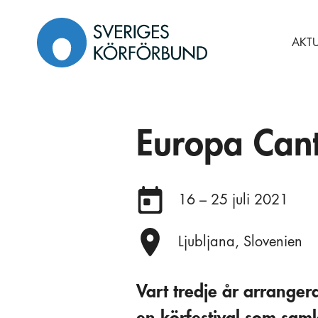
Gå
till
AKTU
innehåll
Europa Cant
Datum:
16 – 25 juli 2021
Plats:
Ljubljana, Slovenien
Vart tredje år arrange
en körfestival som saml