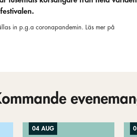
festivalen.
ställas in p.g.a coronapandemin. Läs mer på
Kommande eveneman
04 AUG
0