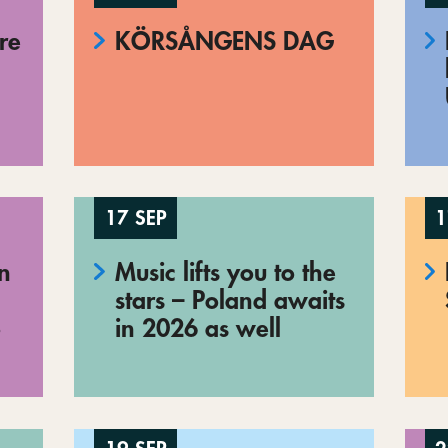
re
KÖRSÅNGENS DAG
17 SEP
1
en
Music lifts you to the
stars – Poland awaits
o
in 2026 as well