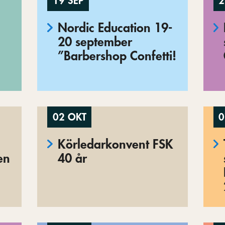
19 SEP
2
Nordic Education 19-
20 september
”Barbershop Confetti!
02 OKT
0
Körledarkonvent FSK
en
40 år