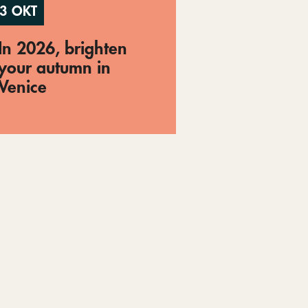
3 OKT
In 2026, brighten
your autumn in
Venice