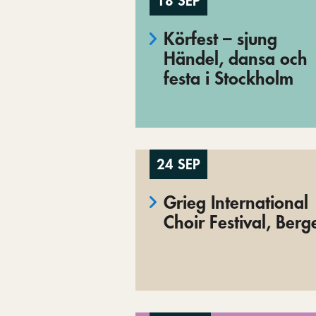
18 SEP
Körfest – sjung
Händel, dansa och
festa i Stockholm
24 SEP
Grieg International
Choir Festival, Berg