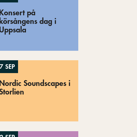
Konsert på
körsångens dag i
Uppsala
7 SEP
Nordic Soundscapes i
Storlien