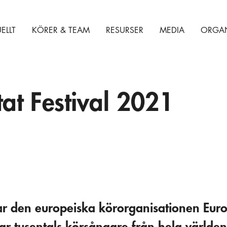
ELLT
KÖRER & TEAM
RESURSER
MEDIA
ORGAN
at Festival 2021
rar den europeiska körorganisationen Eur
ar tusentals körsångare från hela världen