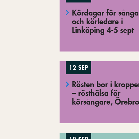
Kördagar för sånga
och körledare i
Linköping 4-5 sept
12 SEP
Rösten bor i kropp
– rösthälsa för
körsångare, Örebr