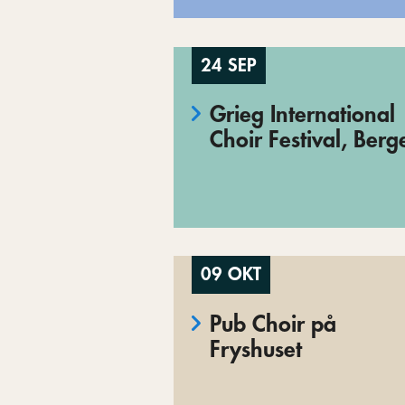
24 SEP
Grieg International
Choir Festival, Berg
09 OKT
Pub Choir på
Fryshuset