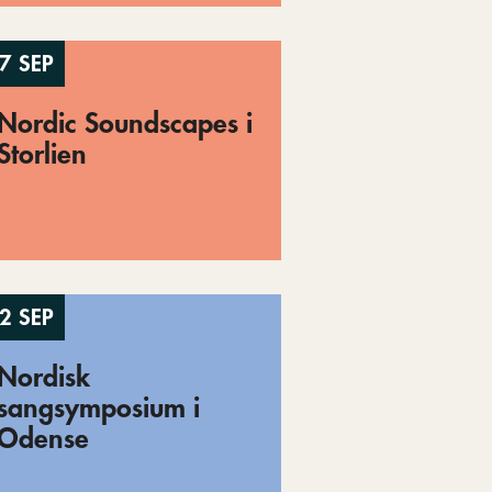
7 SEP
Nordic Soundscapes i
Storlien
2 SEP
Nordisk
sangsymposium i
Odense