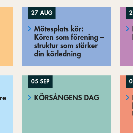
27 AUG
2
Mötesplats kör:
Kören som förening –
struktur som stärker
din körledning
05 SEP
0
re
KÖRSÅNGENS DAG