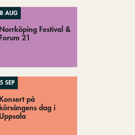
8 AUG
Norrköping Festival &
Forum 21
5 SEP
Konsert på
körsångens dag i
Uppsala