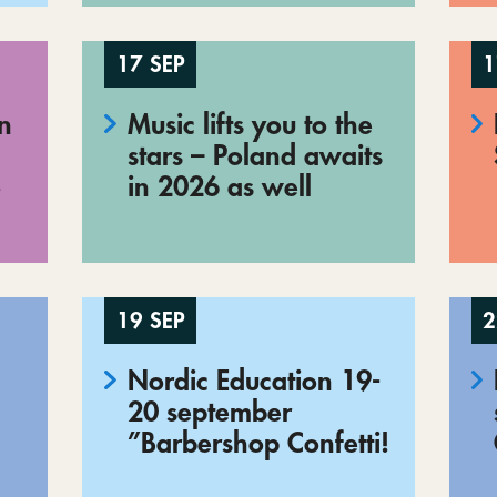
17 SEP
1
en
Music lifts you to the
stars – Poland awaits
o
in 2026 as well
19 SEP
2
Nordic Education 19-
20 september
”Barbershop Confetti!