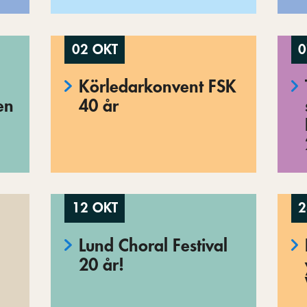
02 OKT
0
Körledarkonvent FSK
en
40 år
12 OKT
2
Lund Choral Festival
20 år!