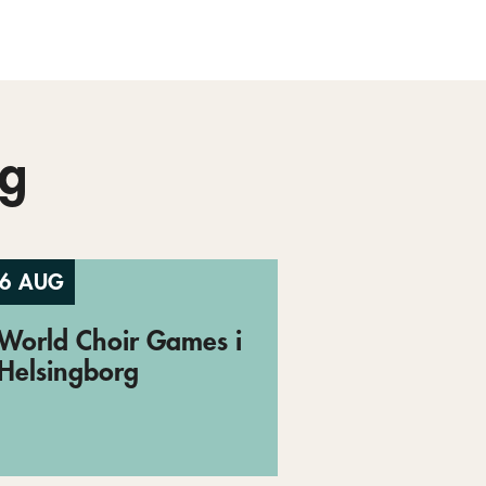
g
6 AUG
World Choir Games i
Helsingborg