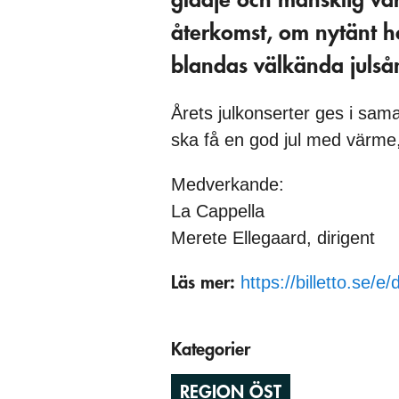
återkomst, om nytänt ho
blandas välkända julså
Årets julkonserter ges i sam
ska få en god jul med värme
Medverkande:
La Cappella
Merete Ellegaard, dirigent
https://billetto.se/e
Läs mer:
Kategorier
REGION ÖST