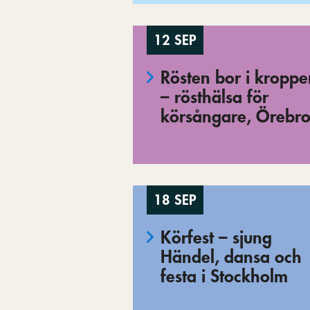
12 SEP
Rösten bor i kropp
– rösthälsa för
körsångare, Örebr
18 SEP
Körfest – sjung
Händel, dansa och
festa i Stockholm