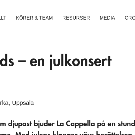
LLT
KÖRER & TEAM
RESURSER
MEDIA
ORG
öds – en julkonsert
yrka, Uppsala
m djupast bjuder La Cappella på en stund a
me. Med julens klanger vävs berättelsen 