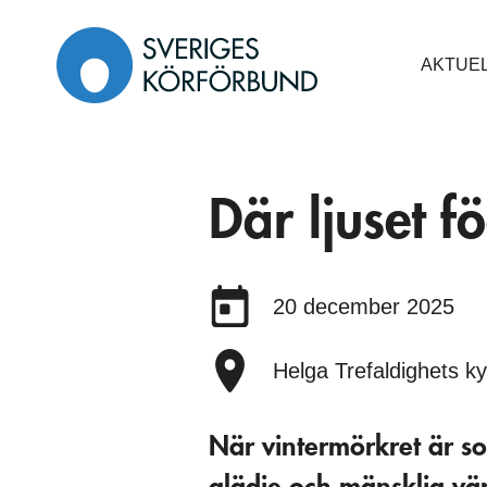
Gå
till
AKTUE
innehåll
Där ljuset f
Datum:
20 december 2025
Plats:
Helga Trefaldighets k
När vintermörkret är so
glädje och mänsklig vär