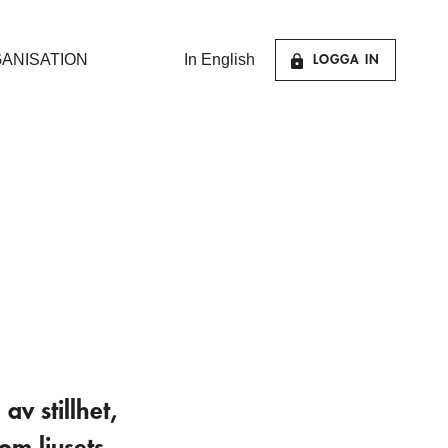
ANISATION
In English
LOGGA IN
v stillhet,
om ljusets