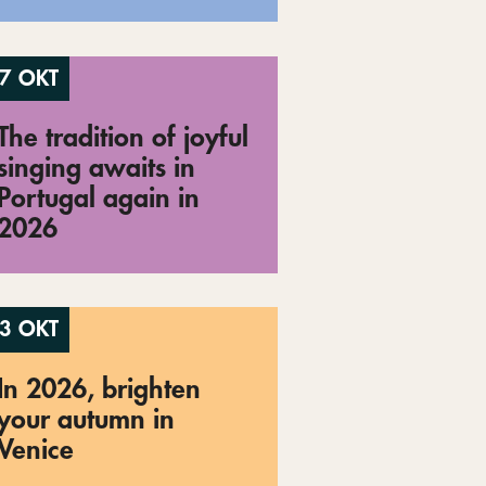
7 OKT
The tradition of joyful
singing awaits in
Portugal again in
2026
3 OKT
In 2026, brighten
your autumn in
Venice