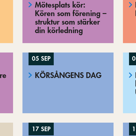
Mötesplats kör:
Kören som förening –
struktur som stärker
din körledning
05 SEP
0
re
KÖRSÅNGENS DAG
17 SEP
1