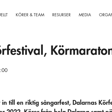
ELLT
KÖRER & TEAM
RESURSER
MEDIA
ORGAN
rfestival, Körmarato
6:00
 till en riktig sångarfest, Dalarnas Körfes
r 2022. Körer från hela Dalarna samt n