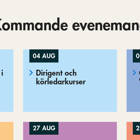
Kommande eveneman
04 AUG
0
i
Dirigent och
körledarkurser
27 AUG
2