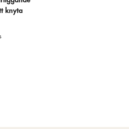
tt knyta
s
l