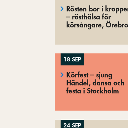
Rösten bor i kropp
– rösthälsa för
körsångare, Örebr
18 SEP
Körfest – sjung
Händel, dansa och
festa i Stockholm
24 SEP