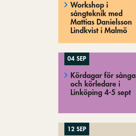
Workshop i
sångteknik med
Mattias Danielsson
Lindkvist i Malmö
04 SEP
Kördagar för sånga
och körledare i
Linköping 4-5 sept
12 SEP