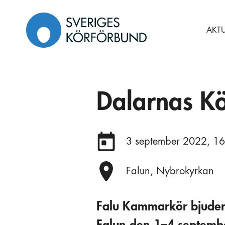
Gå
till
AKTU
innehåll
Dalarnas Kö
Datum:
3 september 2022, 1
Plats:
Falun, Nybrokyrkan
Falu Kammarkör bjuder in
Falun den 1–4 septembe