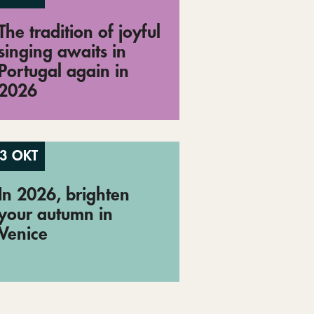
The tradition of joyful
singing awaits in
Portugal again in
2026
3 OKT
In 2026, brighten
your autumn in
Venice