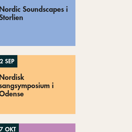
Nordic Soundscapes i
Storlien
2 SEP
Nordisk
sangsymposium i
Odense
7 OKT