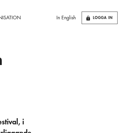
ISATION
In English
LOGGA IN
n
tival, i
ärliggande