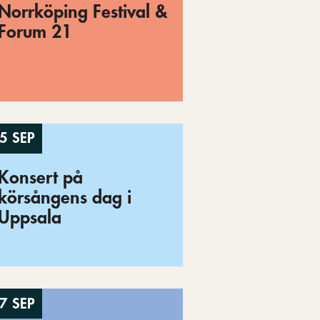
Norrköping Festival &
Forum 21
5 SEP
Konsert på
körsångens dag i
Uppsala
7 SEP