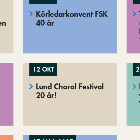
Körledarkonvent FSK
en
40 år
12 OKT
2
Lund Choral Festival
20 år!