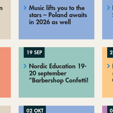
en
Music lifts you to the
stars – Poland awaits
o
in 2026 as well
19 SEP
2
Nordic Education 19-
20 september
”Barbershop Confetti!
02 OKT
0