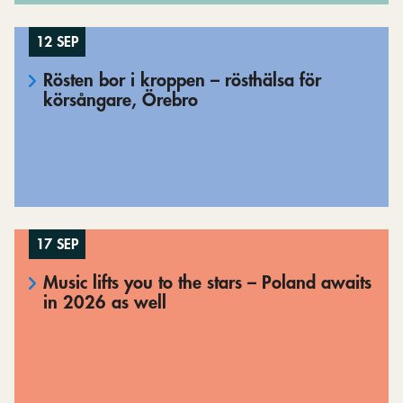
12 SEP
Rösten bor i kroppen – rösthälsa för
körsångare, Örebro
17 SEP
Music lifts you to the stars – Poland awaits
in 2026 as well