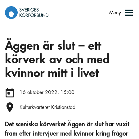
Gå
till
Meny
innehåll
Äggen är slut – ett
körverk av och med
kvinnor mitt i livet
Datum:
16 oktober 2022, 15:00
Plats:
Kulturkvarteret Kristianstad
Det sceniska körverket Äggen är slut har vuxit
fram efter intervjuer med kvinnor kring frågor