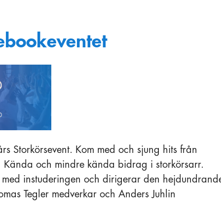
ebookeventet
års Storkörsevent. Kom med och sjung hits från
! Kända och mindre kända bidrag i storkörsarr.
t med instuderingen och dirigerar den hejdundrand
Thomas Tegler medverkar och Anders Juhlin