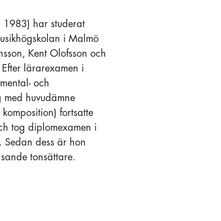
. 1983) har studerat
Musikhögskolan i Malmö
insson, Kent Olofsson och
 Efter lärarexamen i
umental- och
g med huvudämne
omposition) fortsatte
och tog diplomexamen i
. Sedan dess är hon
nsande tonsättare.