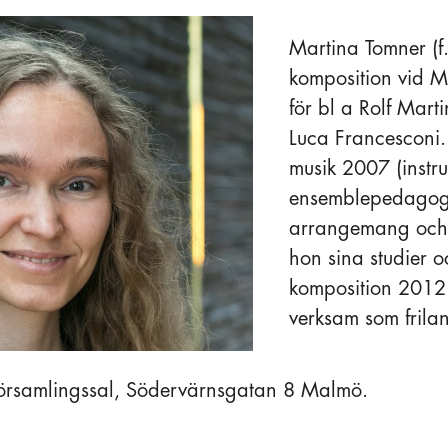
Martina Tomner (f
komposition vid 
för bl a Rolf Mart
Luca Francesconi.
musik 2007 (instr
ensemblepedago
arrangemang och k
hon sina studier 
komposition 2012
verksam som frila
 församlingssal, Södervärnsgatan 8 Malmö.