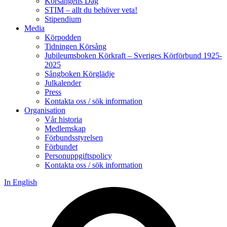
Körsångens Dag
STIM – allt du behöver veta!
Stipendium
Media
Körpodden
Tidningen Körsång
Jubileumsboken Körkraft – Sveriges Körförbund 1925-
2025
Sångboken Körglädje
Julkalender
Press
Kontakta oss / sök information
Organisation
Vår historia
Medlemskap
Förbundsstyrelsen
Förbundet
Personuppgiftspolicy
Kontakta oss / sök information
In English