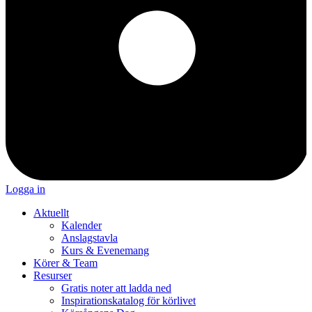
Logga in
Aktuellt
Kalender
Anslagstavla
Kurs & Evenemang
Körer & Team
Resurser
Gratis noter att ladda ned
Inspirationskatalog för körlivet