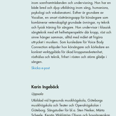
inom scenframträdanden och undervisning. Hon har en
både bred och djup utbildning inom sång, humaniora,
psykologi och vokalanatomi. Esther är grundare av
Vocalise, en smart röstträningsapp för körsångare som
kombinerar vetenskapligt grundade övningar, ny teknik
och fysisk träning för sångare. Hon undervisar i klassisk
sångteknik med ett helhetsperspektiv där kropp, röst och
sinne hänger samman, alltid med målet att frigöra
uttrycket i musiken. Som kursledare för Voice Body
Connection erbjuder hon körsångare och körledare en
konkret verktygslåda för ökad kroppsmedvetenhet,
rösthälsa och teknik, frihet i rösten och större glädje i
sången.
Skicka e-post
Karin Ingebäck
Uppsala
Utbildad vid Ingesunds musikhögskola, Göteborgs
musikhögskola och Teater och Operahögskolan i
Göteborg. Sångstudier för bl.a. Sten Neiker, Märta
Scheele, Kerstin Wahlström Olsson och hovsångerskan