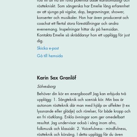
röst till att nå sin fulla potential både känslomässigt och
rösttekniskt. Som sångerska har Emelie lång erfarenhet
av att sjunga på vigslar, dop, begravningar, shower,
konserter och musikaler. Hon har även producerat och
coachat ett flertal stora föreställningar och andra
evenemang. Inspelningar hittar du på hemsidan.
Kontakta Emelie så skräddarsyr hon ett upplägg för just
dig.
Skicka e-post
Gå till hemsida
Karin Sax Granlöf
Sölvesborg
Behöver din kör en energiboost? Jag kan erbjuda två
upplägg: 1. Sångteknik och scenisk kör. Min bas är
autonom röstteknik där man med hjälp av affekter (t ex
lyssnande eller glädje) och rörelser, för både kropp och
en fri röstklang. Enkla övningar som ger omedelbart
resultat. Jag undervisar också i sång inom afro,
folkmusik och klassiskt. 2. Voicefulness - mindfulness,
röstteknik och körsång. I detta upplägg får du även