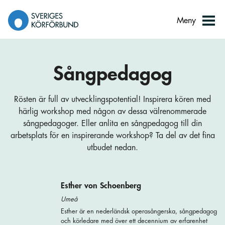
Gå
till
Meny
innehåll
Sångpedagog
Rösten är full av utvecklingspotential! Inspirera kören med
härlig workshop med någon av dessa välrenommerade
sångpedagoger. Eller anlita en sångpedagog till din
arbetsplats för en inspirerande workshop? Ta del av det fina
utbudet nedan.
Esther von Schoenberg
Umeå
Esther är en nederländsk operasångerska, sångpedagog
och körledare med över ett decennium av erfarenhet