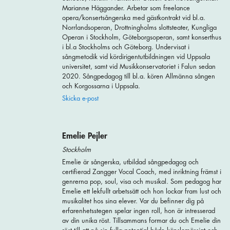
Marianne Häggander. Arbetar som freelance
opera/konsertsångerska med gästkontrakt vid bl.a.
Norrlandsoperan, Drottningholms slottsteater, Kungliga
Operan i Stockholm, Göteborgsoperan, samt konserthus
i bl.a Stockholms och Göteborg. Undervisat i
sångmetodik vid kördirigentutbildningen vid Uppsala
universitet, samt vid Musikkonservatoriet i Falun sedan
2020. Sångpedagog till bl.a. kören Allmänna sången
och Korgossarna i Uppsala.
Skicka e-post
Emelie Pejler
Stockholm
Emelie är sångerska, utbildad sångpedagog och
certifierad Zangger Vocal Coach, med inriktning främst i
genrerna pop, soul, visa och musikal. Som pedagog har
Emelie ett lekfullt arbetssätt och hon lockar fram lust och
musikalitet hos sina elever. Var du befinner dig på
erfarenhetsstegen spelar ingen roll, hon är intresserad
av din unika röst. Tillsammans formar du och Emelie din