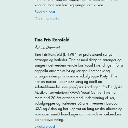
visat att man kan lära sig sjunga som vuxen.
Skicka e-post
Gå till hemsida
Tine Fris-Ronsfeld
Århus, Danmark
Tine Fris-Ronsfeld (f. 1984) er professionel sanger,
arrangør og korleder. Tine er med-dirigent, arrangør og
sanger i det verdenskendte kor Vocal Line, dirigent for a
cappella ensemblet Lyt og sanger, komponist og
arrangør i den prisvindende vokalgruppe Postyr. Tine
har en master i pop/jazz sang og dertil en
solistuddannelse som pop/jazz kordirigent fra Det Jyske
Musikkonservatorium/RAMA Vocal Centre. Tine har
mere end 20 års erfaring med undervisning af kor,
vokalgrupper og korledere på alle niveauer i Europa,
USA og Asien og har udgivet en lang række albums og
kor-noder samt3 håndbøger om musikalske icebreakers
og koropvarmning.
Skicka e-post