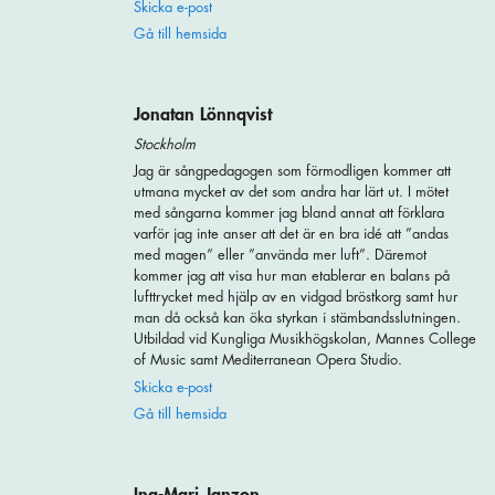
Skicka e-post
Gå till hemsida
Jonatan Lönnqvist
Stockholm
Jag är sångpedagogen som förmodligen kommer att
utmana mycket av det som andra har lärt ut. I mötet
med sångarna kommer jag bland annat att förklara
varför jag inte anser att det är en bra idé att ”andas
med magen” eller ”använda mer luft”. Däremot
kommer jag att visa hur man etablerar en balans på
lufttrycket med hjälp av en vidgad bröstkorg samt hur
man då också kan öka styrkan i stämbandsslutningen.
Utbildad vid Kungliga Musikhögskolan, Mannes College
of Music samt Mediterranean Opera Studio.
Skicka e-post
Gå till hemsida
Ing-Mari Janzon