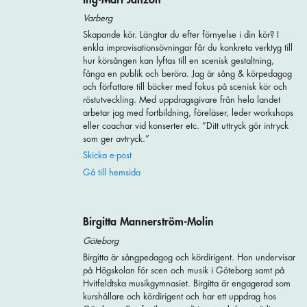
Varberg
Skapande kör. Längtar du efter förnyelse i din kör? I
enkla improvisationsövningar får du konkreta verktyg till
hur körsången kan lyftas till en scenisk gestaltning,
fånga en publik och beröra. Jag är sång & körpedagog
och författare till böcker med fokus på scenisk kör och
röstutveckling. Med uppdragsgivare från hela landet
arbetar jag med fortbildning, föreläser, leder workshops
eller coachar vid konserter etc. ”Ditt uttryck gör intryck
som ger avtryck.”
Skicka e-post
Gå till hemsida
Birgitta Mannerström-Molin
Göteborg
Birgitta är sångpedagog och kördirigent. Hon undervisar
på Högskolan för scen och musik i Göteborg samt på
Hvitfeldtska musikgymnasiet. Birgitta är engagerad som
kurshållare och kördirigent och har ett uppdrag hos