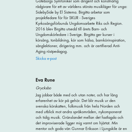
Göteborgs Symfoniker som dirigent och konstnärlig
rådgivare för ett av världens största musikläger för unga:
SidebySide by El Sistema. Birgitta arbetar som
projektledare för för SKUR - Sveriges
Kyrkosångsförbunds Ungdomsarbete Riks och Region.
2016 blev Birgitta utsedd till årets Barn- och
Ungdomskörledare i Sverige. Birgitta ger kurser i
körsång, tonbildning, kör som hälsa, barnkörinspiration,
sånglektioner, dirigering mm. och är certifierad Anti-
Aging röstpedagog.
Skicka e-post
Eva Rune
Grycksbo
Jag jobbar både med och utan noter, och har lång
erfarenhet av kör på gehör. Det blir musik ur den
svenska körskatten, folkmusik från hela Norden och
med utblick mot andra språkområden, nykomponerat
och tidig musik. Gränslandet mellan det fastlagda och
det improviserade ligger mig varmt om hjärtat. Min
mentor och goda vän Gunnar Eriksson i Ljungskile är en