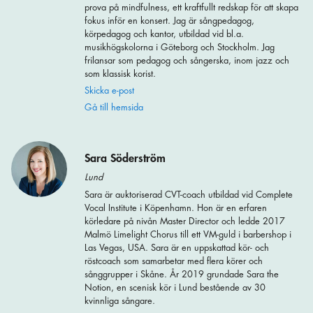
prova på mindfulness, ett kraftfullt redskap för att skapa
fokus inför en konsert. Jag är sångpedagog,
körpedagog och kantor, utbildad vid bl.a.
musikhögskolorna i Göteborg och Stockholm. Jag
frilansar som pedagog och sångerska, inom jazz och
som klassisk korist.
Skicka e-post
Gå till hemsida
Sara Söderström
Lund
Sara är auktoriserad CVT-coach utbildad vid Complete
Vocal Institute i Köpenhamn. Hon är en erfaren
körledare på nivån Master Director och ledde 2017
Malmö Limelight Chorus till ett VM-guld i barbershop i
Las Vegas, USA. Sara är en uppskattad kör- och
röstcoach som samarbetar med flera körer och
sånggrupper i Skåne. År 2019 grundade Sara the
Notion, en scenisk kör i Lund bestående av 30
kvinnliga sångare.