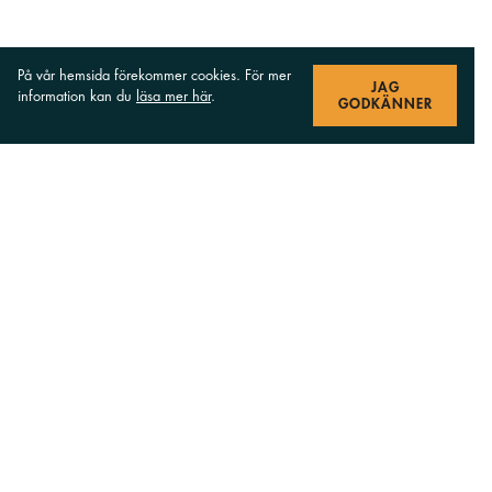
På vår hemsida förekommer cookies. För mer
JAG
information kan du
läsa mer här
.
GODKÄNNER