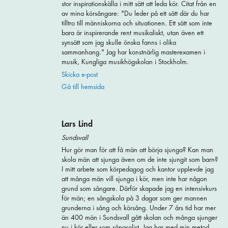
stor inspirationskälla i mitt sätt att leda kör. Citat från en
av mina körsångare: "Du leder på ett sätt där du har
tilltro till människorna och situationen. Ett sätt som inte
bara är inspirerande rent musikaliskt, utan även ett
synsätt som jag skulle önska fanns i olika
sammanhang." Jag har konstnärlig masterexamen i
musik, Kungliga musikhögskolan i Stockholm.
Skicka e-post
Gå till hemsida
Lars Lind
Sundsvall
Hur gör man för att få män att börja sjunga? Kan man
skola män att sjunga även om de inte sjungit som barn?
I mitt arbete som körpedagog och kantor upplevde jag
att många män vill sjunga i kör, men inte har någon
grund som sångare. Därför skapade jag en intensivkurs
för män; en sångskola på 3 dagar som ger mannen
grunderna i sång och körsång. Under 7 års tid har mer
än 400 män i Sundsvall gått skolan och många sjunger
nu i kör eller som sångsolist. Jag har med min metod