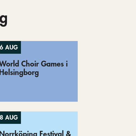
g
6 AUG
World Choir Games i
Helsingborg
8 AUG
Norrköping Festival &