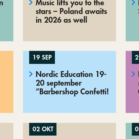
en
Music lifts you to the
stars – Poland awaits
o
in 2026 as well
19 SEP
2
Nordic Education 19-
20 september
”Barbershop Confetti!
02 OKT
0