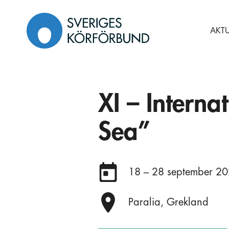
Gå
till
AKTU
innehåll
XI – Interna
Sea”
Datum:
18 – 28 september 2
Plats:
Paralia, Grekland