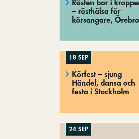
Rösten bor i kropp
– rösthälsa för
körsångare, Örebr
18 SEP
Körfest – sjung
Händel, dansa och
festa i Stockholm
24 SEP