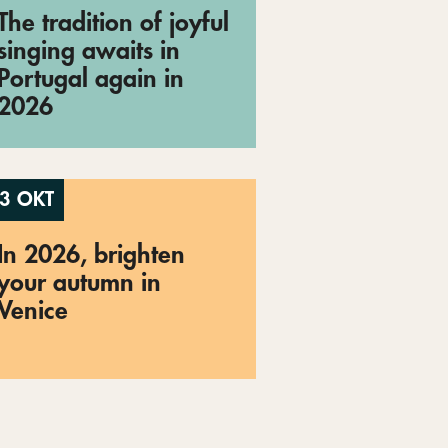
The tradition of joyful
singing awaits in
Portugal again in
2026
3 OKT
In 2026, brighten
your autumn in
Venice