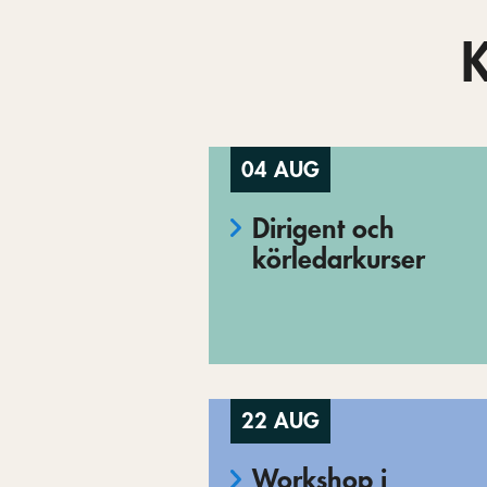
04 AUG
Dirigent och
körledarkurser
22 AUG
Workshop i