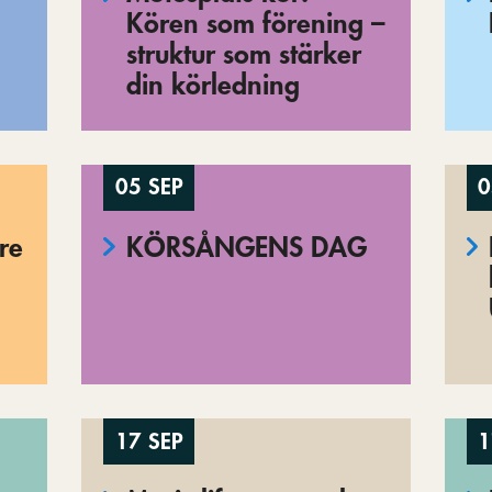
Kören som förening –
struktur som stärker
din körledning
05 SEP
0
re
KÖRSÅNGENS DAG
17 SEP
1