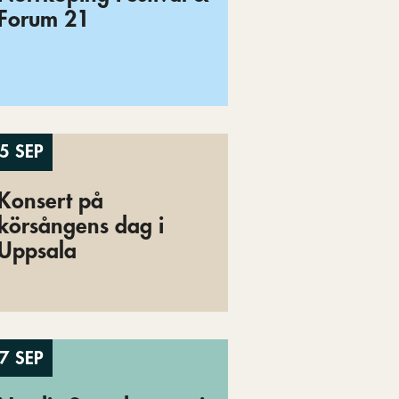
Forum 21
5 SEP
Konsert på
körsångens dag i
Uppsala
7 SEP