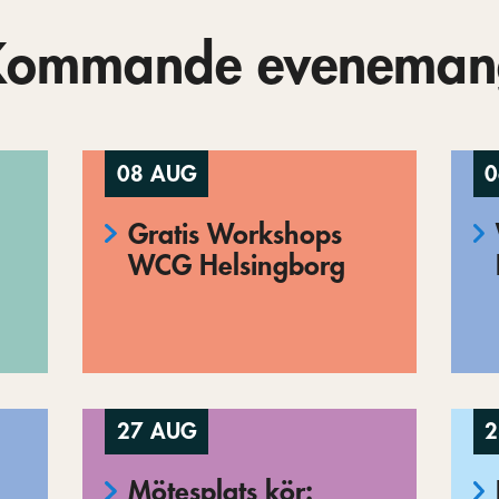
Kommande eveneman
08 AUG
0
Gratis Workshops
WCG Helsingborg
27 AUG
2
Mötesplats kör: