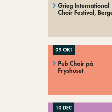
Grieg International
Choir Festival, Berg
09 OKT
Pub Choir på
Fryshuset
10 DEC