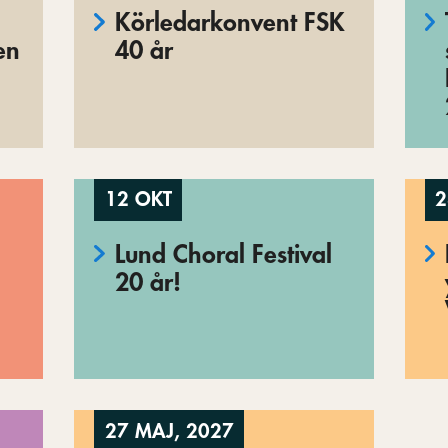
Körledarkonvent FSK
en
40 år
12 OKT
2
Lund Choral Festival
20 år!
27 MAJ, 2027