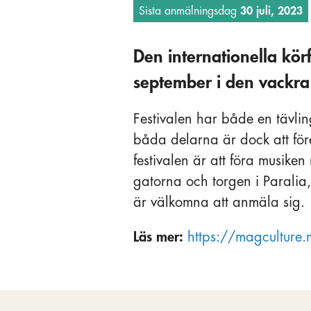
Sista anmälningsdag
30 juli, 2023
Den internationella kör
september i den vackra
Festivalen har både en tävli
båda delarna är dock att för
festivalen är att föra musike
gatorna och torgen i Paralia,
är välkomna att anmäla sig.
Läs mer:
https://magculture.m