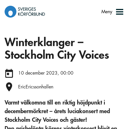
Gå
till
Meny
innehåll
Winterklanger –
Stockholm City Voices
Datum:
10 december 2023, 00:00
Plats:
EricEricssonhallen
Varmt välkomna till en riktig höjdpunkt i
decembermörkret – årets luciakonsert med
Stockholm City Voices och gäster!
Den prisbelönta körens vinterkonsert blivit en