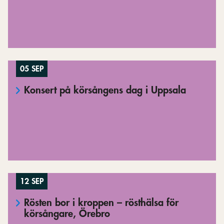
05 SEP
Konsert på körsångens dag i Uppsala
12 SEP
Rösten bor i kroppen – rösthälsa för
körsångare, Örebro