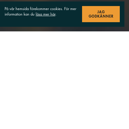
På vår hemsida förekommer cookies. För mer
JAG
information kan du
läsa mer här
.
GODKÄNNER