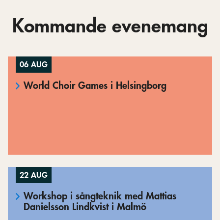
Kommande evenemang
06 AUG
World Choir Games i Helsingborg
22 AUG
Workshop i sångteknik med Mattias
Danielsson Lindkvist i Malmö