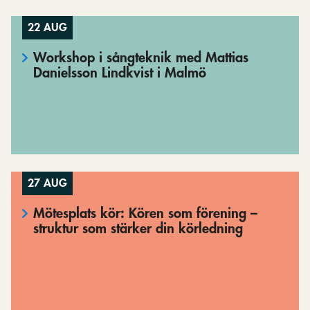
22 AUG
Workshop i sångteknik med Mattias
Danielsson Lindkvist i Malmö
27 AUG
Mötesplats kör: Kören som förening –
struktur som stärker din körledning