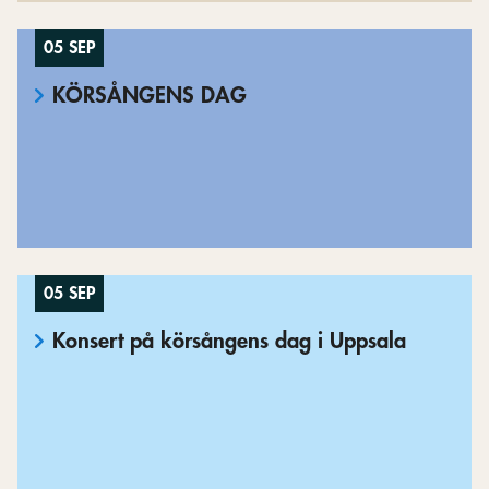
05 SEP
KÖRSÅNGENS DAG
05 SEP
Konsert på körsångens dag i Uppsala