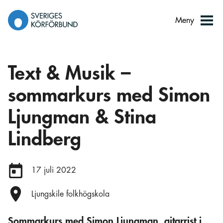
Gå
till
Meny
innehåll
Text & Musik –
sommarkurs med Simon
Ljungman & Stina
Lindberg
Datum:
17 juli 2022
Plats:
Ljungskile folkhögskola
Sommarkurs med Simon Ljungman, gitarrist i