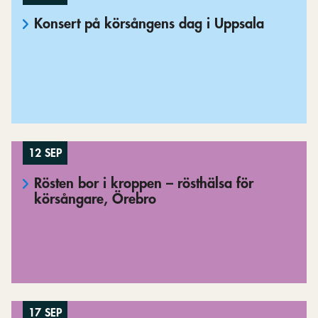
Konsert på körsångens dag i Uppsala
12 SEP
Rösten bor i kroppen – rösthälsa för
körsångare, Örebro
17 SEP