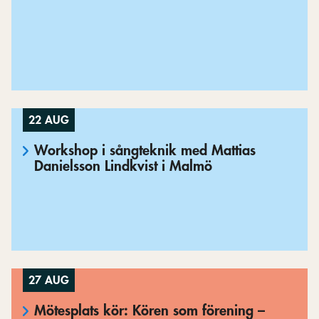
22 AUG
Workshop i sångteknik med Mattias
Danielsson Lindkvist i Malmö
27 AUG
Mötesplats kör: Kören som förening –