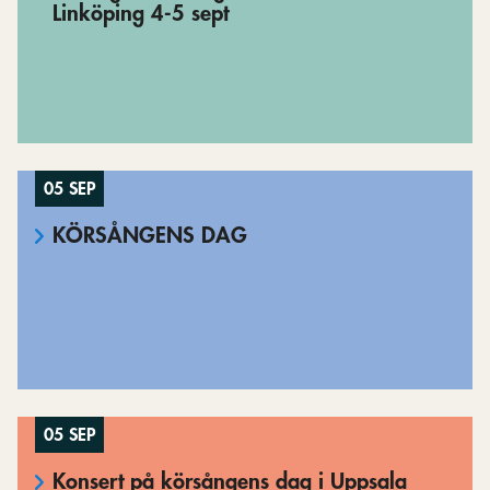
Linköping 4-5 sept
05 SEP
KÖRSÅNGENS DAG
05 SEP
Konsert på körsångens dag i Uppsala