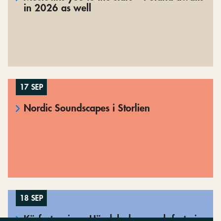
in 2026 as well
17 SEP
Nordic Soundscapes i Storlien
18 SEP
Körfest – sjung Händel, dansa och festa i