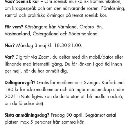
Vad?
Scenisk kör –
Om scenisk musikalisk kommunikation,
om kroppsspråk och om den närvarande rösten. Föreläsning,
samtal och praktiska övningar på temat scenisk kör.
För vem?
Körsångare från Värmland, Örebro län,
Västmanland, Östergötland och Södermanland.
När?
Måndag 3 maj kl. 18.30-21.00.
Var?
Digitalt via Zoom, du deltar med din mobil/dator eller
liknande med internettillgång. Du får länken i god tid innan
per mejl, när du har anmält dig.
Deltagaravgift?
Gratis för medlemmar i Sveriges Körförbund.
180 kr för icke-medlemmar och då ingår medlemskap under
2021! (Naturligtvis kan du delta utan att bli medlem också,
om du föredrar det).
Sista anmälningsdag?
Fredag 30 april. Begränsat antal
platser, max 5 personer från samma kör.