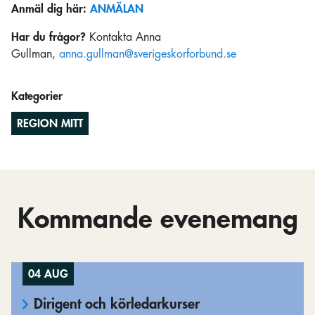
Anmäl dig här:
ANMÄLAN
Har du frågor?
Kontakta Anna
Gullman,
anna.gullman@sverigeskorforbund.se
Kategorier
REGION MITT
Kommande evenemang
04 AUG
Dirigent och körledarkurser