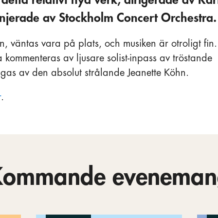
erade av Stockholm Concert Orchestra.
 väntas vara på plats, och musiken är otroligt fin.
a kommenteras av ljusare solist-inpass av tröstande
ngas av den absolut strålande Jeanette Köhn.
r
.
Kommande eveneman