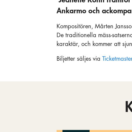
Ankarmo och ackompanj
Kompositören, Mårten Jansson,
De traditionella mäss-satsern
karaktär, och kommer att sju
Biljetter säljes via
Ticketmaste