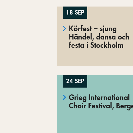
18 SEP
Körfest – sjung
Händel, dansa och
festa i Stockholm
24 SEP
Grieg International
Choir Festival, Berg