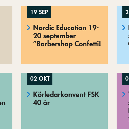
19 SEP
2
Nordic Education 19-
20 september
”Barbershop Confetti!
02 OKT
0
Körledarkonvent FSK
en
40 år