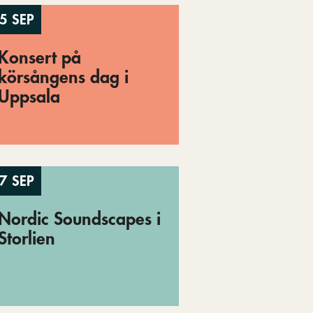
5 SEP
Konsert på
körsångens dag i
Uppsala
7 SEP
Nordic Soundscapes i
Storlien