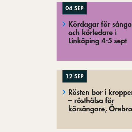
04 SEP
Kördagar för sånga
och körledare i
Linköping 4-5 sept
12 SEP
Rösten bor i kropp
– rösthälsa för
körsångare, Örebr