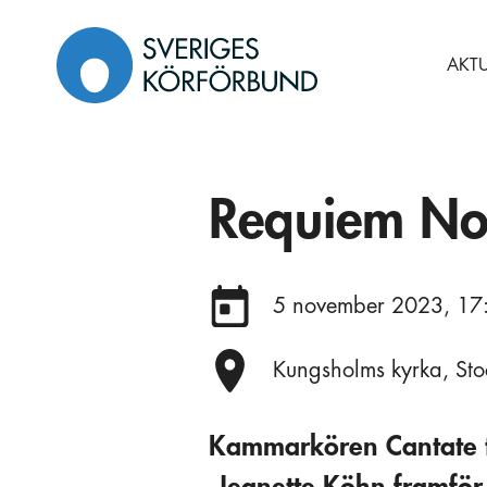
Gå
till
AKTU
innehåll
Requiem No
Datum:
5 november 2023, 17
Plats:
Kungsholms kyrka, St
Kammarkören Cantate t
Jeanette Köhn framför d