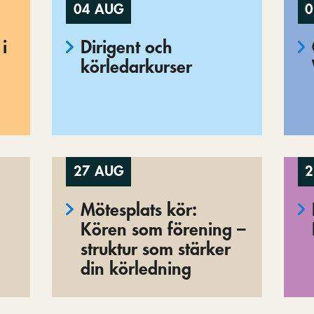
04 AUG
0
i
Dirigent och
körledarkurser
27 AUG
2
Mötesplats kör:
Kören som förening –
struktur som stärker
din körledning