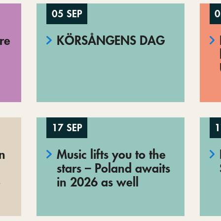
05 SEP
0
re
KÖRSÅNGENS DAG
17 SEP
1
en
Music lifts you to the
stars – Poland awaits
o
in 2026 as well