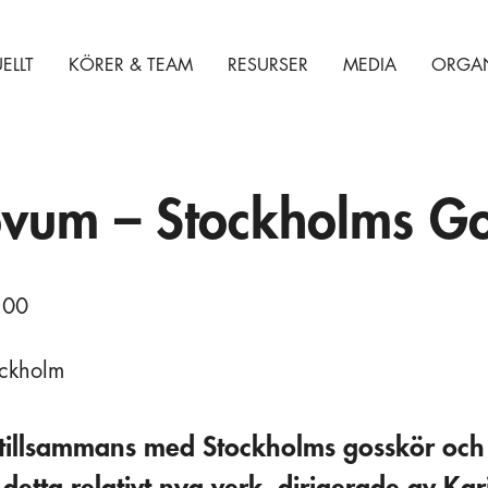
ELLT
KÖRER & TEAM
RESURSER
MEDIA
ORGAN
vum – Stockholms Gos
:00
ockholm
illsammans med Stockholms gosskör och 
etta relativt nya verk, dirigerade av Ka