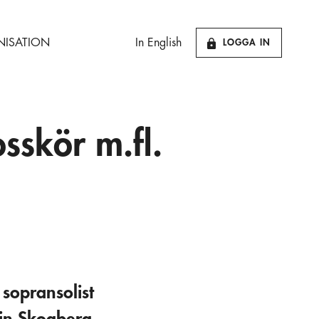
ISATION
In English
LOGGA IN
skör m.fl.
sopransolist
rin Skogberg