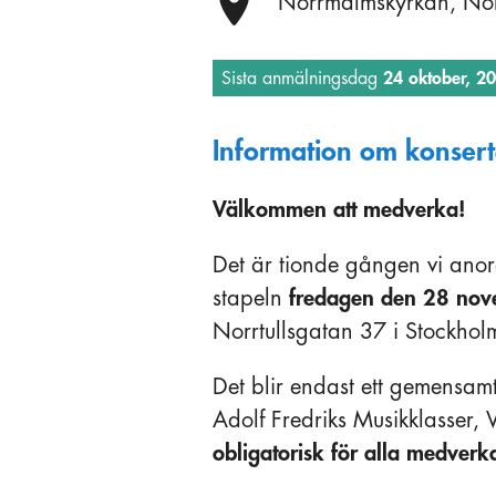
Plats:
Norrmalmskyrkan, Nor
Sista anmälningsdag
24 oktober, 2
Information om konsert
Välkommen att medverka!
Det är tionde gången vi ano
stapeln
fredagen den 28 no
Norrtullsgatan 37 i Stockhol
Det blir endast ett gemensam
Adolf Fredriks Musikklasser
obligatorisk för alla medve