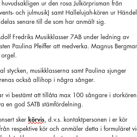
e huvudsakligen ur den rosa Julkörprisman från
ents- och julmusik) samt Hallelujah-kören ur Händel
delas senare till de som har anmält sig.
dolf Fredriks Musikklasser 7AB under ledning av
sten Paulina Pfeiffer att medverka. Magnus Bergma
 orgel.
ntal stycken, musikklasserna samt Paulina sjunger
renas också allihop i några sånger.
ar vi bestämt att tillåta max 100 sångare i storkören
äva en god SATB stämfördelning.
onsert sker
körvis
, d.v.s. kontaktpersonen i er kör
ån respektive kör och anmäler detta i formuläret v