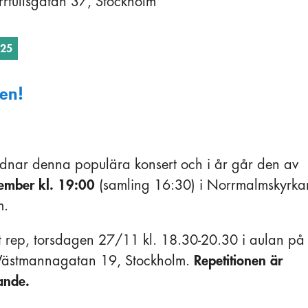
rtullsgatan 37, Stockholm
025
en!
rdnar denna populära konsert och i år går den av
vember
kl. 19:00
(samling 16:30) i Norrmalmskyrka
m.
t rep, torsdagen 27/11 kl. 18.30-20.30 i aulan på
, Västmannagatan 19, Stockholm.
Repetitionen är
rkande.