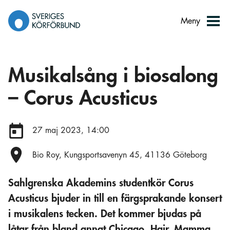
Gå
till
Meny
innehåll
Musikalsång i biosalong
– Corus Acusticus
Datum:
27 maj 2023, 14:00
Plats:
Bio Roy, Kungsportsavenyn 45, 41136 Göteborg
Sahlgrenska Akademins studentkör Corus
Acusticus bjuder in till en färgsprakande konsert
i musikalens tecken. Det kommer bjudas på
låtar från bland annat Chicago, Hair, Mamma