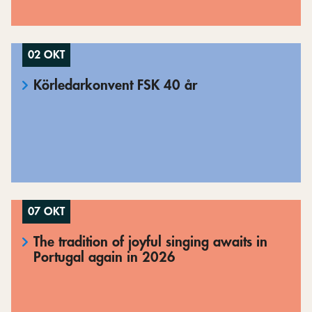
02 OKT
Körledarkonvent FSK 40 år
07 OKT
The tradition of joyful singing awaits in
Portugal again in 2026