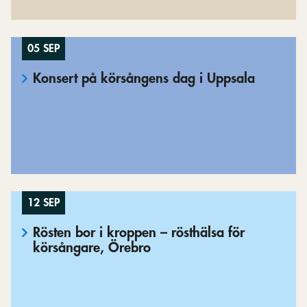
05 SEP
Konsert på körsångens dag i Uppsala
12 SEP
Rösten bor i kroppen – rösthälsa för
körsångare, Örebro