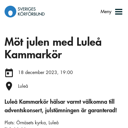
Gå
till
Meny
innehåll
Möt julen med Luleå
Kammarkör
Datum:
18 december 2023, 19:00
Plats:
Luleå
Luleå Kammarkör hälsar varmt välkomna till
adventskonsert, julstämningen är garanterad!
Plats: Örnäsets kyrka, Luleå