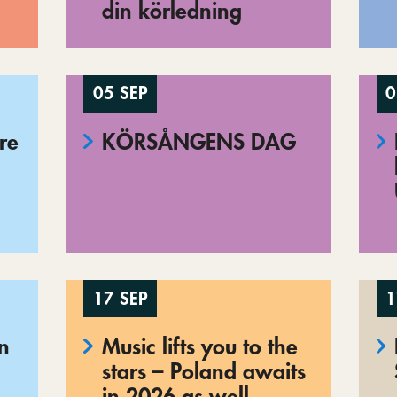
din körledning
05 SEP
0
re
KÖRSÅNGENS DAG
17 SEP
1
en
Music lifts you to the
stars – Poland awaits
o
in 2026 as well