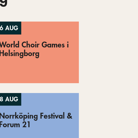
6 AUG
World Choir Games i
Helsingborg
8 AUG
Norrköping Festival &
Forum 21