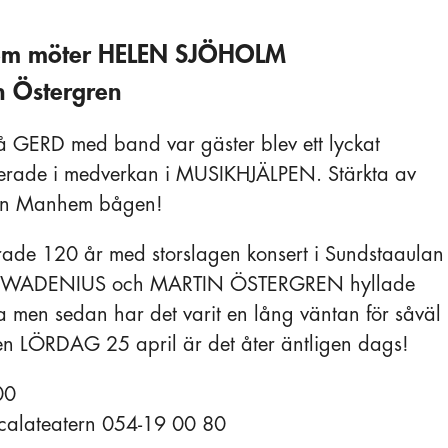
em möter HELEN SJÖHOLM
n Östergren
 GERD med band var gäster blev ett lyckat
terade i medverkan i MUSIKHJÄLPEN. Stärkta av
gen Manhem bågen!
ade 120 år med storslagen konsert i Sundstaaulan
E WADENIUS och MARTIN ÖSTERGREN hyllade
ka men sedan har det varit en lång väntan för såväl
en LÖRDAG 25 april är det åter äntligen dags!
00
r Scalateatern 054-19 00 80