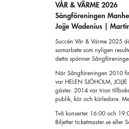
VÅR & VÄRME 2026
Sångföreningen Manh
Jojje Wadenius | Marti
Succén Vår & Värme 2025 då
samarbete som nyligen resul
detta spänner Sångförenin
När Sångföreningen 2010 fir
var HELEN SJÖHOLM, JOJJ
gäster. 2014 var trion tillba
publik, kör och körledare. M
Två konserter 16:00 och 19:
Biljetter ticketmaster.se elle