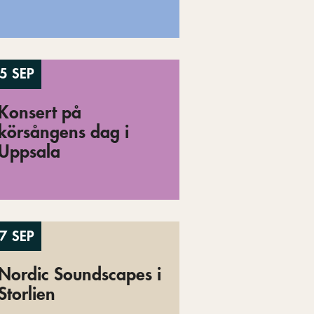
5 SEP
Konsert på
körsångens dag i
Uppsala
7 SEP
Nordic Soundscapes i
Storlien