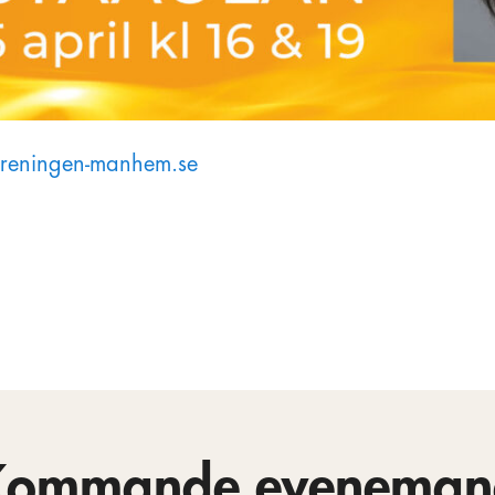
oreningen-manhem.se
Kommande eveneman