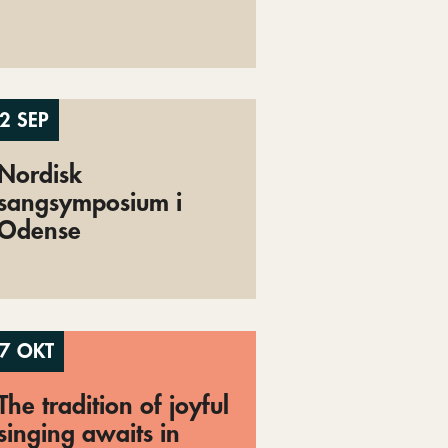
2 SEP
Nordisk
sangsymposium i
Odense
7 OKT
The tradition of joyful
singing awaits in