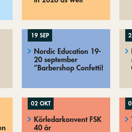
19 SEP
2
Nordic Education 19-
20 september
”Barbershop Confetti!
02 OKT
0
Körledarkonvent FSK
en
40 år