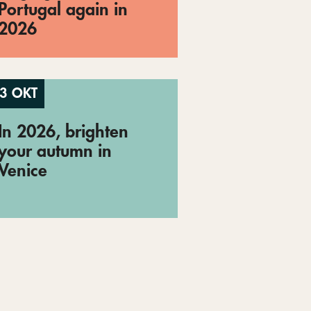
Portugal again in
2026
3 OKT
In 2026, brighten
your autumn in
Venice