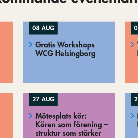
08 AUG
0
Gratis Workshops
WCG Helsingborg
27 AUG
2
Mötesplats kör:
Kören som förening –
struktur som stärker