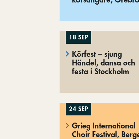
18 SEP
Körfest – sjung
Händel, dansa och
festa i Stockholm
24 SEP
Grieg International
Choir Festival, Berg