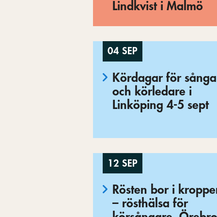
Lindkvist i Malmö
04 SEP
Kördagar för sånga
och körledare i
Linköping 4-5 sept
12 SEP
Rösten bor i kropp
– rösthälsa för
körsångare, Örebr