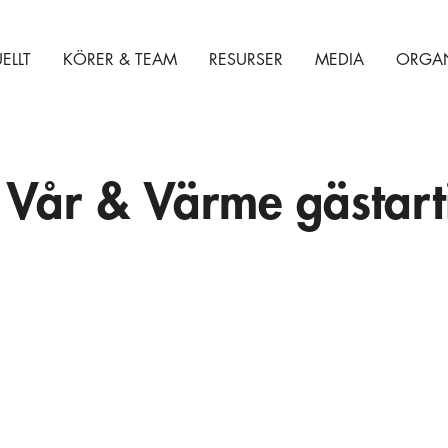
ELLT
KÖRER & TEAM
RESURSER
MEDIA
ORGAN
år & Värme gästarti